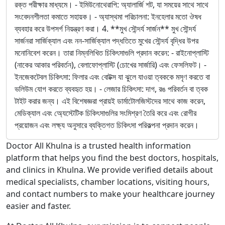
রক্ত পরীক্ষার মাধ্যমে। - ইমিউনোথেরাপি: অ্যালার্জি শট, যা সময়ের সাথে সাথে
সংবেদনশীলতা কমাতে সহায়ক। - অ্যাস্থমা পরিচালনা: ইনহেলার মতো ঔষধ
ব্যবহার করে উপসর্গ নিয়ন্ত্রণ করা। 4. **মুখ সৌন্দর্য সার্জন** মুখ সৌন্দর্য
সার্জনরা সার্জিক্যাল এবং নন-সার্জিক্যাল পদ্ধতিতে মুখের সৌন্দর্য বৃদ্ধির উপর
মনোনিবেশ করেন। তারা নিম্নলিখিত চিকিৎসাগুলি প্রদান করেন: - রাইনোপ্লাস্টি
(নাকের আকার পরিবর্তন), বেলাফোপ্লাস্টি (চোখের সার্জারি) এবং ফেসলিফট। -
ইনজেকটেবল চিকিৎসা: ফিলার এবং বোটক্স যা ঝুলে যাওয়া ত্বককে মসৃণ করতে বা
ভলিউম যোগ করতে ব্যবহৃত হয়। - লেজার চিকিৎসা: দাগ, রঙ পরিবর্তন বা ত্বক
টাইট করার জন্য। এই বিশেষজ্ঞরা প্রায়ই ডার্মাটোলজিস্টদের সাথে কাজ করেন,
মেডিক্যাল এবং অ্যেস্টেটিক চিকিৎসাগুলির সংমিশ্রণ তৈরি করে এবং রোগীর
প্রয়োজন এবং লক্ষ্য অনুসারে ব্যক্তিগত চিকিৎসা পরিকল্পনা প্রদান করেন।
Doctor All Khulna is a trusted health information
platform that helps you find the best doctors, hospitals,
and clinics in Khulna. We provide verified details about
medical specialists, chamber locations, visiting hours,
and contact numbers to make your healthcare journey
easier and faster.