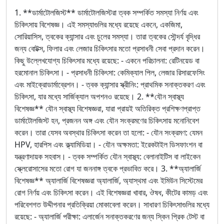
1. **ডার্মাটোলজিস্ট** ডার্মাটোলজিস্টরা ত্বক সম্পর্কিত সমস্যা নির্ণয় এবং
চিকিৎসায় বিশেষজ্ঞ। এই সমস্যাগুলির মধ্যে রয়েছে একনে, একজিমা,
সোরিয়াসিস, ত্বকের ক্যান্সার এবং চুলের সমস্যা। তারা ত্বকের সৌন্দর্য বৃদ্ধির
জন্য বোটক্স, ফিলার এবং লেজার চিকিৎসার মতো প্রসাধনী সেবা প্রদান করেন।
কিছু উল্লেখযোগ্য চিকিৎসার মধ্যে রয়েছে: - একনে পরিচালনা: রেটিনয়েড বা
হরমোনাল চিকিৎসা। - প্রসাধনী চিকিৎসা: কেমিক্যাল পিল, লেজার রিসারফেসিং
এবং মাইক্রোডার্মাব্রেশন। - ত্বক ক্যান্সার স্ক্রীনিং: প্রাথমিক সনাক্তকরণ এবং
চিকিৎসা, যার মধ্যে সার্জিক্যাল অপশনও রয়েছে। 2. **যৌন স্বাস্থ্য
বিশেষজ্ঞ** যৌন স্বাস্থ্য বিশেষজ্ঞরা, যারা প্রায়ই অতিরিক্ত প্রশিক্ষণপ্রাপ্ত
ডার্মাটোলজিস্ট হন, প্রজনন অঙ্গ এবং যৌন সংক্রমণের চিকিৎসায় মনোনিবেশ
করেন। তারা যেসব অবস্থার চিকিৎসা করেন তা হলো: - যৌন সংক্রমণ: যেমন
HPV, হারপিস এবং ক্ল্যামিডিয়া। - যৌন অক্ষমতা: ইরেকটাইল ডিসফাংশন বা
যন্ত্রণাদায়ক সহবাস। - ত্বক সম্পর্কিত যৌন স্বাস্থ্য: বেলানাইটিস বা লাইকেন
স্ক্লেরোসাসের মতো রোগ যা জননাঙ্গ ত্বকে প্রভাবিত করে। 3. **অ্যালার্জি
বিশেষজ্ঞ** অ্যালার্জি বিশেষজ্ঞরা অ্যালার্জি, অ্যাস্থমা এবং ইমিউন সিস্টেমের
রোগ নির্ণয় এবং চিকিৎসা করেন। এই বিশেষজ্ঞরা খাবার, ঔষধ, কীটের কামড় এবং
পরিবেশগত উদ্দীপনার প্রতিক্রিয়া মোকাবেলা করেন। সাধারণ চিকিৎসাগুলির মধ্যে
রয়েছে: - অ্যালার্জি পরীক্ষা: এলার্জেন সনাক্তকরণের জন্য স্কিন প্রিক টেস্ট বা