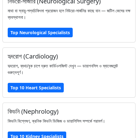
নিউরো-সার্জারি (Neurological Surgery)
মাথা বা স্নায়ু-শল্যচিকিৎসা প্রয়োজন হলে নিউরো-সার্জনির কাছে যান — জটিল কেসের দক্ষ
ব্যবস্থাপনা।
Top Neurological Specialists
হৃদরোগ (Cardiology)
হৃদরোগ, ব্যথা/বুক চাপে দ্রুত কার্ডিওলজিস্ট দেখুন — ডায়াগনসিস ও ম্যানেজমেন্ট
গুরুত্বপূর্ণ।
Top 10 Heart Specialists
কিডনি (Nephrology)
কিডনি বিশ্লেষণ, ক্রনিক কিডনি ডিজিজ ও ডায়ালিসিস সম্পর্কে পরামর্শ।
Top 10 Kidney Specialists