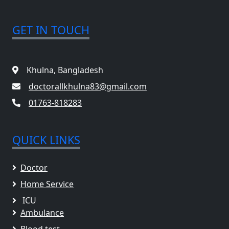
GET IN TOUCH
Khulna, Bangladesh
doctorallkhulna83@gmail.com
01763-818283
QUICK LINKS
Doctor
Home Service
ICU
Ambulance
Blood test