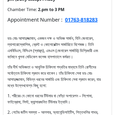
Chamber Time:
2.pm to 3 PM
Appointment Number :
01763-818283
ডাঃ মোঃ আসাদুজ্জামান, একজন দক্ষ ও অভিজ্ঞ সার্জন, যিনি জেনারেল,
ল্যাপারোস্কোপিক, ব্রেস্ট ও কোলোরেক্টাল সার্জারিতে বিশেষজ্ঞ। তিনি
এমবিবিএস, বিসিএস (স্বাস্থ্য), এমএস (জেনারেল সার্জারি) ডিগ্রিধারী এবং
বর্তমানে খুলনা মেডিকেল কলেজ হাসপাতালে কর্মরত।
তাঁর দীর্ঘ অভিজ্ঞতা ও আধুনিক চিকিৎসা পদ্ধতির মাধ্যমে তিনি রোগীদের
সর্বোত্তম চিকিৎসা প্রদান করে থাকেন। তাঁর চিকিৎসা সেবা ডাঃ মোঃ
আসাদুজ্জামান, বিভিন্ন ধরনের সার্জারি এবং চিকিৎসা সেবা প্রদান করেন, যার
মধ্যে উল্লেখযোগ্য কিছু হলো:
1. শরীরের যে কোনো ধরনের টিউমার বা ফোঁড়া অপারেশন – লিপোমা,
ফাইব্রোমা, সিস্ট, ক্যান্সারজনিত টিউমার ইত্যাদি।
2. পেটের জটিল সমস্যা – আলসার, অ্যাপেন্ডিসাইটিস, পিত্তথলির পাথর,