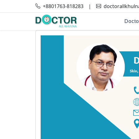
+8801763-818283
|
doctorallkhul
Docto