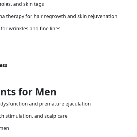
oles, and skin tags
sma therapy for hair regrowth and skin rejuvenation
for wrinkles and fine lines
ess
ents for Men
e dysfunction and premature ejaculation
h stimulation, and scalp care
 men