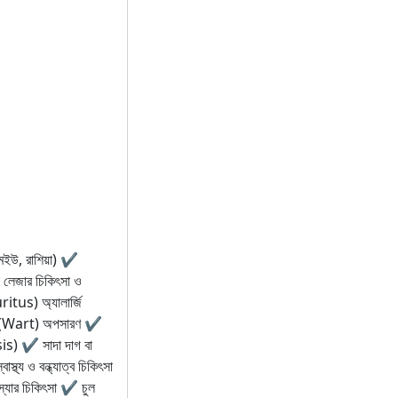
মইউ, রাশিয়া) ✔
ক লেজার চিকিৎসা ও
ritus) অ্যালার্জি
িল (Wart) অপসারণ ✔
osis) ✔ সাদা দাগ বা
য ও বন্ধ্যাত্ব চিকিৎসা
মস্যার চিকিৎসা ✔ চুল