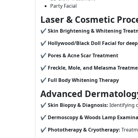
Party Facial
Laser & Cosmetic Proc
✔
Skin Brightening & Whitening Treat
✔
Hollywood/Black Doll Facial for dee
✔
Pores & Acne Scar Treatment
✔
Freckle, Mole, and Melasma Treatme
✔
Full Body Whitening Therapy
Advanced Dermatolog
✔
Skin Biopsy & Diagnosis:
Identifying 
✔
Dermoscopy & Woods Lamp Examina
✔
Phototherapy & Cryotherapy:
Treatme