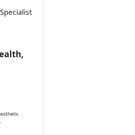
Specialist
ealth,
aesthetic
.