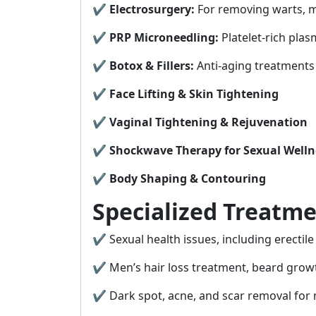
✔
Electrosurgery:
For removing warts, m
✔
PRP Microneedling:
Platelet-rich pla
✔
Botox & Fillers:
Anti-aging treatments 
✔
Face Lifting & Skin Tightening
✔
Vaginal Tightening & Rejuvenation
✔
Shockwave Therapy for Sexual Welln
✔
Body Shaping & Contouring
Specialized Treatm
✔ Sexual health issues, including erectil
✔ Men’s hair loss treatment, beard growt
✔ Dark spot, acne, and scar removal for