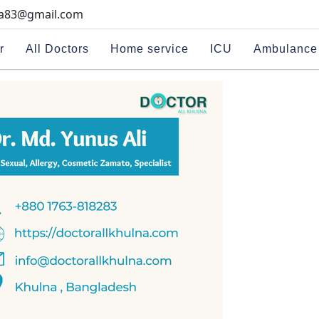
na83@gmail.com
r
All Doctors
Home service
ICU
Ambulance