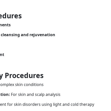
edures
ments
p cleansing and rejuvenation
nt
y Procedures
complex skin conditions
tion:
For skin and scalp analysis
nt for skin disorders using light and cold therapy