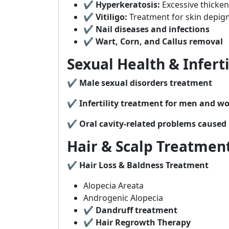
✔
Hyperkeratosis:
Excessive thickeni
✔
Vitiligo:
Treatment for skin depig
✔
Nail diseases and infections
✔
Wart, Corn, and Callus removal
Sexual Health & Infert
✔
Male sexual disorders treatment
✔
Infertility treatment for men and 
✔
Oral cavity-related problems caused 
Hair & Scalp Treatmen
✔
Hair Loss & Baldness Treatment
Alopecia Areata
Androgenic Alopecia
✔
Dandruff treatment
✔
Hair Regrowth Therapy