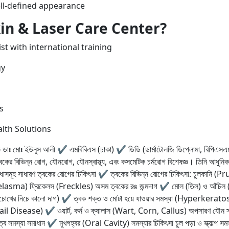
ll-defined appearance
kin & Laser Care Center?
t with international training
gy
s
lth Solutions
্ঞ ডাঃ মোঃ ইউনুস আলী ✔ এমবিবিএস (ঢাকা) ✔ ডিডি (ডার্মাটোলজি ডিপ্লোমা, বিপিএসএ
ত্বকের বিভিন্ন রোগ, যৌনরোগ, যৌনস্বাস্থ্য, এবং কসমেটিক চর্মরোগ বিশেষজ্ঞ। তিনি আধুনি
ুবিধাসমূহ সাধারণ ত্বকের রোগের চিকিৎসা ✔ ত্বকের বিভিন্ন রোগের চিকিৎসা: চুলকানি (Pru
 (Melasma) ফ্রিকেলস (Freckles) অসম ত্বকের রঙ জন্মদাগ ✔ মোল (তিল) ও আঁচ
্কেল (চোখের নিচে কালো দাগ) ✔ ত্বক শক্ত ও মোটা হয়ে যাওয়ার সমস্যা (Hyperkerat
 Disease) ✔ ওয়ার্ট, কর্ন ও ক্যালাস (Wart, Corn, Callus) অপসারণ যৌন স্বাস্থ্
্ব সমস্যা সমাধান ✔ মুখগহ্বর (Oral Cavity) সমস্যার চিকিৎসা চুল পড়া ও স্ক্যাল্প স