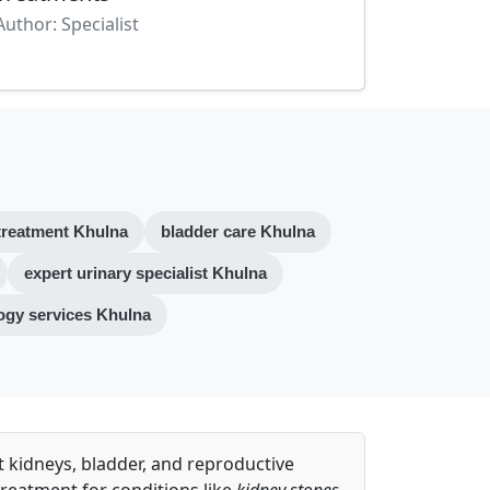
Author: Specialist
treatment Khulna
bladder care Khulna
expert urinary specialist Khulna
ogy services Khulna
t kidneys, bladder, and reproductive
treatment for conditions like
kidney stones,