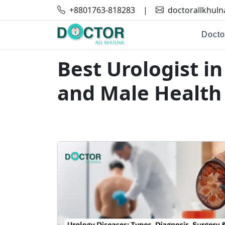
+8801763-818283
|
doctorallkhul
Docto
Best Urologist i
and Male Health