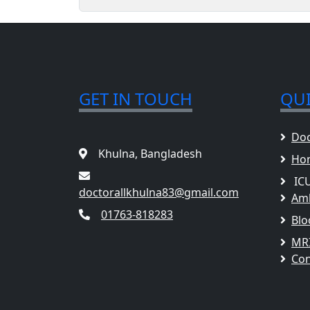
GET IN TOUCH
QUI
Doc
Khulna, Bangladesh
Hom
IC
doctorallkhulna83@gmail.com
Am
01763-818283
Blo
MR
Con