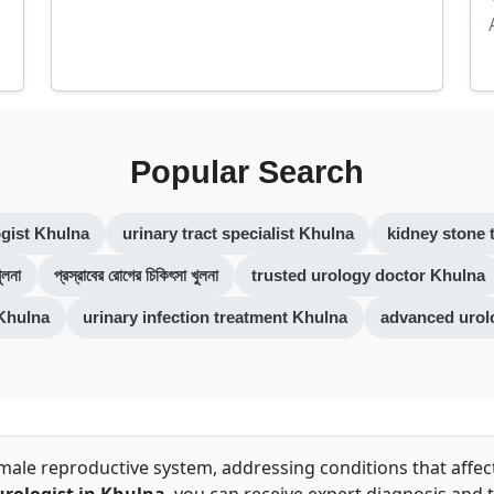
Popular Search
ogist Khulna
urinary tract specialist Khulna
kidney stone 
ুলনা
প্রস্রাবের রোগের চিকিৎসা খুলনা
trusted urology doctor Khulna
 Khulna
urinary infection treatment Khulna
advanced urol
male reproductive system, addressing conditions that affec
urologist in Khulna
, you can receive expert diagnosis and 