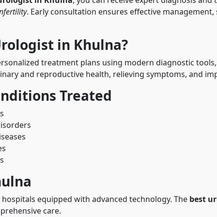
fertility
. Early consultation ensures effective management,
rologist in Khulna?
rsonalized treatment plans using modern diagnostic tools, l
inary and reproductive health, relieving symptoms, and impro
nditions Treated
es
disorders
iseases
es
es
hulna
nd hospitals equipped with advanced technology. The
best ur
prehensive care.