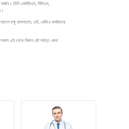
সার্জন। তিনি এমবিবিএস, বিসিএস,
েন।
ংলাদেশ চক্ষু হাসপাতাল, ৯বি, কেডিএ মসজিদের
র সকাল ৯টা থেকে বিকাল ৩টা পর্যন্ত খোলা