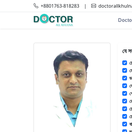
+8801763-818283
|
doctorallkhul
Docto
যে স
চ
ম
ড
ল
গ
র
চ
চ
ব
ড