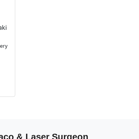
aki
gery
haco & Laser Surgeon