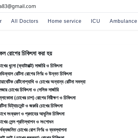
na83@gmail.com
r
All Doctors
Home service
ICU
Ambulance
কল রোগের চিকিৎসা করা হয়
োখের ধুলো (ক্যাটারাক্ট) সার্জারি ও চিকিৎসা
েডিক্যাল রেটিনা রোগের নির্ণয় ও উন্নত চিকিৎসা
ায়াবেটিক রেটিনোপ্যাথি ও চোখের অন্যান্য রেটিনা সমস্যা
েজার চোখের চিকিৎসা ও লেসিক সার্জারি
্লোকোমা (চোখের চাপ) রোগের নিরীক্ষণ ও চিকিৎসা
েটিনা ডিট্যাচমেন্ট ও জরুরি চোখের চিকিৎসা
োখে সংক্রমণ ও প্রদাহের আধুনিক চিকিৎসা
োখের লেন্স প্রতিস্থাপন ও সংশোধন
ার্ধক্যজনিত চোখের রোগ নির্ণয় ও ব্যবস্থাপনা
্রাই আই (চোখের শুষ্কতা) রোগের চিকিৎসা