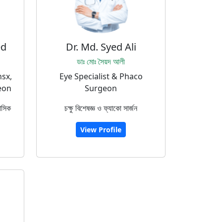
ed
Dr. Md. Syed Ali
ডাঃ মোঃ সৈয়দ আলী
nsx,
Eye Specialist & Phaco
eon
Surgeon
যাসিক
চক্ষু বিশেষজ্ঞ ও ফ্যাকো সার্জন
View Profile