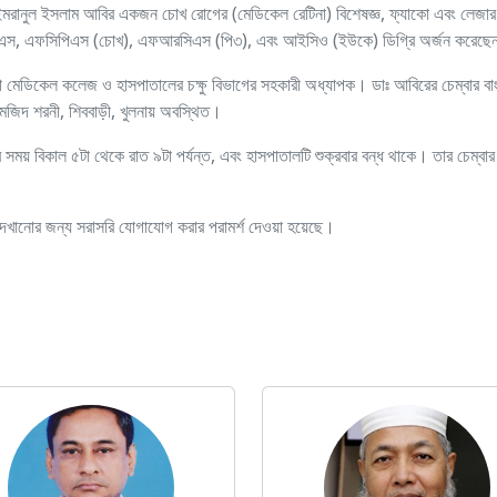
ইমরানুল ইসলাম আবির একজন চোখ রোগের (মেডিকেল রেটিনা) বিশেষজ্ঞ, ফ্যাকো এবং লেজার 
স, এফসিপিএস (চোখ), এফআরসিএস (পি৩), এবং আইসিও (ইউকে) ডিগ্রি অর্জন করেছ
না মেডিকেল কলেজ ও হাসপাতালের চক্ষু বিভাগের সহকারী অধ্যাপক। ডাঃ আবিরের চেম্বার বা
মজিদ শরনী, শিববাড়ী, খুলনায় অবস্থিত।
 সময় বিকাল ৫টা থেকে রাত ৯টা পর্যন্ত, এবং হাসপাতালটি শুক্রবার বন্ধ থাকে। তার চেম্বা
দেখানোর জন্য সরাসরি যোগাযোগ করার পরামর্শ দেওয়া হয়েছে।