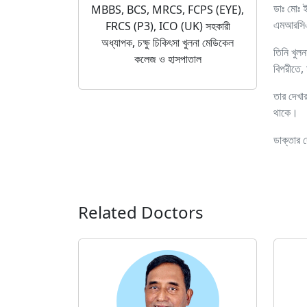
ডাঃ মোঃ 
MBBS, BCS, MRCS, FCPS (EYE),
এমআরসিএ
FRCS (P3), ICO (UK) সহকারী
অধ্যাপক, চক্ষু চিকিৎসা খুলনা মেডিকেল
তিনি খুল
কলেজ ও হাসপাতাল
বিপরীতে, 
তার দেখার
থাকে।
ডাক্তার 
Related Doctors