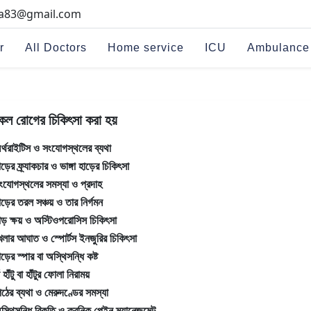
na83@gmail.com
r
All Doctors
Home service
ICU
Ambulance
কল রোগের চিকিৎসা করা হয়
র্থরাইটিস ও সংযোগস্থলের ব্যথা
াড়ের ফ্র্যাকচার ও ভাঙ্গা হাড়ের চিকিৎসা
ংযোগস্থলের সমস্যা ও প্রদাহ
াড়ের তরল সঞ্চয় ও তার নির্গমন
াড় ক্ষয় ও অস্টিওপরোসিস চিকিৎসা
েলার আঘাত ও স্পোর্টস ইনজুরির চিকিৎসা
াড়ের স্পার বা অস্থিসন্ধি কষ্ট
ঁ হাঁটু বা হাঁটুর ফোলা নিরাময়
িঠের ব্যথা ও মেরুদণ্ডের সমস্যা
স্থিসন্ধি বিকৃতি ও ক্রনিক পেইন ম্যানেজমেন্ট