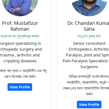
Prof. Mustafizur
Dr. Chandan Kuma
Rahman
Saha
অধ্যাপক ডাঃ মুস্তাফিজুর রহমান
ডাঃ চন্দন কুমার সাহা
Surgeon specializing in
Senior consultant
rthopedic surgery and
Orthopedics, Arthritis
trauma , arthritis and
Paralysis, Joint and Spi
crippling diseases
Pain Paralysis Specialists
Surgeons
জোড়া বাত ব্যথা ও আর্থ্রাইটিস এবং পঙ্গু
রোগে বিশেষজ্ঞ সেরা সার্জন
সিনিয়র কনসালটেন্ট অর্থোপেডিকস
আর্থ্রাইটিস, প্যারালাইসিস, জয়েন্ট 
View Profile
মেরুদণ্ডের ব্যথা প্যারালাইসিস বিশেষজ
সার্জন
View Profile