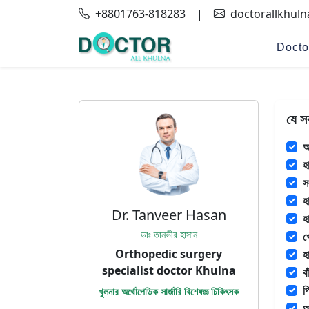
+8801763-818283
|
doctorallkhul
Docto
যে স
অ
হ
স
হ
Dr. Tanveer Hasan
হ
ডাঃ তানভীর হাসান
খ
Orthopedic surgery
হ
specialist doctor Khulna
বা
প
খুলনার অর্থোপেডিক সার্জারি বিশেষজ্ঞ চিকিৎসক
অ