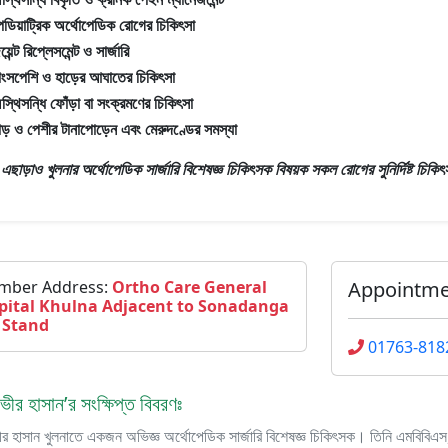
েডিয়াট্রিক অর্থোপেডিক রোগের চিকিৎসা
়েন্ট রিপ্লেসমেন্ট ও সার্জারি
াংসপেশি ও হাড়ের আঘাতের চিকিৎসা
স্থিসন্ধি ফোঁড়া বা সংক্রমণের চিকিৎসা
াড় ও পেশীর টানাপোড়েন এবং মেরুদণ্ডের সমস্যা
রঃ এছাড়াও
খুলনার অর্থোপেডিক সার্জারি বিশেষজ্ঞ চিকিৎসক
বিষয়ক সকল রোগের সুনির্দিষ্ট চিকিৎ
mber Address:
Ortho Care General
Appointm
pital Khulna Adjacent to Sonadanga
 Stand
01763-818
ভীর হাসান’র সংক্ষিপ্ত বিবরণঃ
ীর হাসান খুলনাতে একজন অভিজ্ঞ অর্থোপেডিক সার্জারি বিশেষজ্ঞ চিকিৎসক। তিনি এমবিবিএস