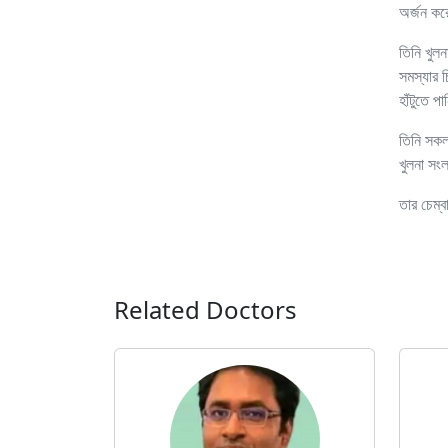
অর্জন ক
তিনি খুল
সমস্যার চ
হাঁটুতে 
তিনি সকল
খুলনা সংল
তার চেম্
Related Doctors