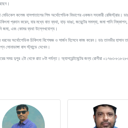
রেছেন।
না মেডিকেল কলেজ হাসপাতালের শিশু অর্থোপেডিক বিভাগের একজন সহকারী রেজিস্ট্রার। ডাঃ
িকিৎসা প্রদান করেন, যার মধ্যে বাত ব্যথা, হাড় ভাঙা, জয়েন্টের সমস্যা, জমা পানি নিষ্কাশন,
পানি জমা, এবং কোমর ব্যথা উল্লেখযোগ্য।
 ধরনের অর্থোপেডিক চিকিৎসা বিশেষজ্ঞ ও সার্জন হিসেবে কাজ করেন। ডাঃ তানভীর হাসান তা
গ্ন সোনাডাঙ্গা বাস স্ট্যান্ডে দেখেন।
বারের সময় দুপুর ২টা থেকে রাত ৮টা পর্যন্ত। অ্যাপয়েন্টমেন্টের জন্য রোগীরা ০১৭৬৩-৮১