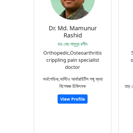
Dr. Md. Mamunur
Rashid
ডাঃ মোঃ মামুনুর রশীদ
Orthopedic,Osteoarthritis
crippling pain specialist
o
doctor
অর্থপেডিক,অস্টিও আর্থারাইটিস পঙ্গু ব্যথা
বিশেষজ্ঞ চিকিৎসক
হাড় 
View Profile