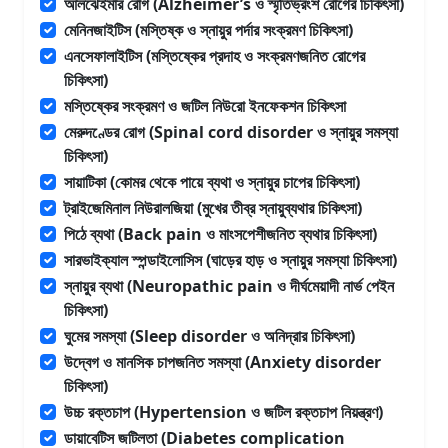
আলঝেইমার রোগ (Alzheimer’s ও স্মৃতিভ্রংশ রোগের চিকিৎসা)
মেনিনজাইটিস (মস্তিষ্ক ও স্নায়ুর পর্দার সংক্রমণ চিকিৎসা)
এনসেফালাইটিস (মস্তিষ্কের প্রদাহ ও সংক্রমণজনিত রোগের
চিকিৎসা)
মস্তিষ্কের সংক্রমণ ও জটিল নিউরো ইনফেকশন চিকিৎসা
মেরুদণ্ডের রোগ (Spinal cord disorder ও স্নায়ুর সমস্যা
চিকিৎসা)
সায়াটিকা (কোমর থেকে পায়ে ব্যথা ও স্নায়ুর চাপের চিকিৎসা)
ট্রাইজেমিনাল নিউরালজিয়া (মুখের তীব্র স্নায়ুব্যথার চিকিৎসা)
পিঠে ব্যথা (Back pain ও মাংসপেশীজনিত ব্যথার চিকিৎসা)
সারভাইক্যাল স্পন্ডাইলোসিস (ঘাড়ের হাড় ও স্নায়ুর সমস্যা চিকিৎসা)
স্নায়ুর ব্যথা (Neuropathic pain ও দীর্ঘমেয়াদী নার্ভ পেইন
চিকিৎসা)
ঘুমের সমস্যা (Sleep disorder ও অনিদ্রার চিকিৎসা)
উদ্বেগ ও মানসিক চাপজনিত সমস্যা (Anxiety disorder
চিকিৎসা)
উচ্চ রক্তচাপ (Hypertension ও জটিল রক্তচাপ নিয়ন্ত্রণ)
ডায়াবেটিস জটিলতা (Diabetes complication