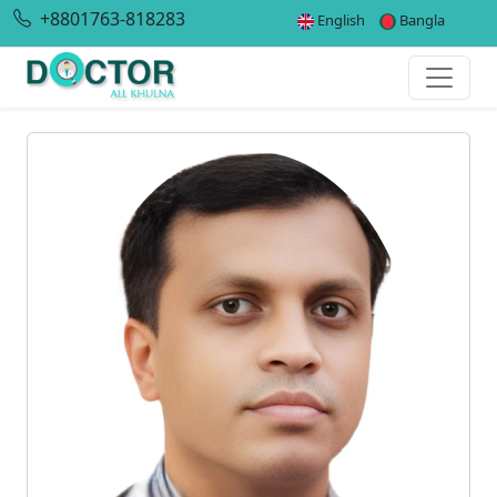
+8801763-818283
English
Bangla