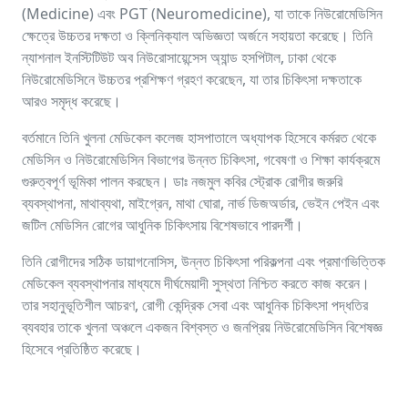
(Medicine) এবং PGT (Neuromedicine), যা তাকে নিউরোমেডিসিন
ক্ষেত্রে উচ্চতর দক্ষতা ও ক্লিনিক্যাল অভিজ্ঞতা অর্জনে সহায়তা করেছে। তিনি
ন্যাশনাল ইনস্টিটিউট অব নিউরোসায়েন্সেস অ্যান্ড হসপিটাল, ঢাকা থেকে
নিউরোমেডিসিনে উচ্চতর প্রশিক্ষণ গ্রহণ করেছেন, যা তার চিকিৎসা দক্ষতাকে
আরও সমৃদ্ধ করেছে।
বর্তমানে তিনি খুলনা মেডিকেল কলেজ হাসপাতালে অধ্যাপক হিসেবে কর্মরত থেকে
মেডিসিন ও নিউরোমেডিসিন বিভাগের উন্নত চিকিৎসা, গবেষণা ও শিক্ষা কার্যক্রমে
গুরুত্বপূর্ণ ভূমিকা পালন করছেন। ডাঃ নজমুল কবির স্ট্রোক রোগীর জরুরি
ব্যবস্থাপনা, মাথাব্যথা, মাইগ্রেন, মাথা ঘোরা, নার্ভ ডিজঅর্ডার, ভেইন পেইন এবং
জটিল মেডিসিন রোগের আধুনিক চিকিৎসায় বিশেষভাবে পারদর্শী।
তিনি রোগীদের সঠিক ডায়াগনোসিস, উন্নত চিকিৎসা পরিকল্পনা এবং প্রমাণভিত্তিক
মেডিকেল ব্যবস্থাপনার মাধ্যমে দীর্ঘমেয়াদী সুস্থতা নিশ্চিত করতে কাজ করেন।
তার সহানুভূতিশীল আচরণ, রোগী কেন্দ্রিক সেবা এবং আধুনিক চিকিৎসা পদ্ধতির
ব্যবহার তাকে খুলনা অঞ্চলে একজন বিশ্বস্ত ও জনপ্রিয় নিউরোমেডিসিন বিশেষজ্ঞ
হিসেবে প্রতিষ্ঠিত করেছে।