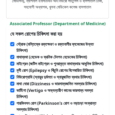
মেডিসিন), ন্যাশনাল ইনস্টিটিউট অব নিউরো সাইন্সেস ও হাসপাতাল ঢাকা,
সহযোগী অধ্যাপক, খুলনা মেডিকেল কলেজ হাসপাতাল
Associated Professor (Department of Medicine)
যে সকল রোগের চিকিৎসা করা হয়
স্ট্রোক (মস্তিষ্কে রক্তক্ষরণ ও রক্তনালীর ব্লকেজের উন্নত
চিকিৎসা)
মাথাব্যথা (হেডেক ও ক্রনিক টেনশন হেডেকের চিকিৎসা)
মাইগ্রেন (জটিল মাইগ্রেন ও পুনরাবৃত্ত মাথাব্যথার আধুনিক চিকিৎসা)
মৃগী রোগ (Epilepsy ও খিঁচুনি রোগের বিশেষায়িত চিকিৎসা)
নিউরোপ্যাথি (স্নায়ুর দুর্বলতা ও স্নায়ুজনিত ব্যথার চিকিৎসা)
মাথা ঘোরা (Dizziness ও ভারসাম্যজনিত সমস্যার চিকিৎসা)
ভার্টিগো (Vertigo ও অভ্যন্তরীণ কানের ভারসাম্য সমস্যা
চিকিৎসা)
পারকিনসন রোগ (Parkinson’s রোগ ও নড়াচড়া সংক্রান্ত
সমস্যার চিকিৎসা)