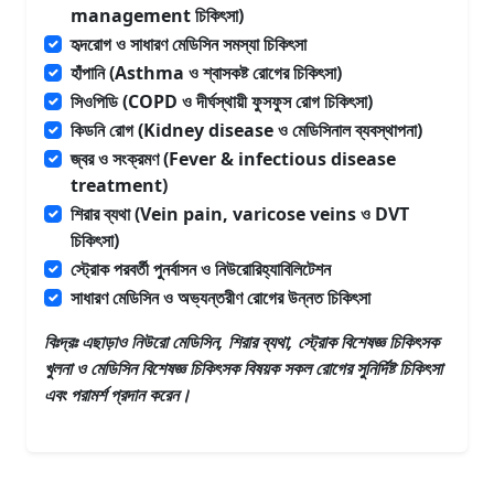
management চিকিৎসা)
হৃদরোগ ও সাধারণ মেডিসিন সমস্যা চিকিৎসা
হাঁপানি (Asthma ও শ্বাসকষ্ট রোগের চিকিৎসা)
সিওপিডি (COPD ও দীর্ঘস্থায়ী ফুসফুস রোগ চিকিৎসা)
কিডনি রোগ (Kidney disease ও মেডিসিনাল ব্যবস্থাপনা)
জ্বর ও সংক্রমণ (Fever & infectious disease
treatment)
শিরার ব্যথা (Vein pain, varicose veins ও DVT
চিকিৎসা)
স্ট্রোক পরবর্তী পুনর্বাসন ও নিউরোরিহ্যাবিলিটেশন
সাধারণ মেডিসিন ও অভ্যন্তরীণ রোগের উন্নত চিকিৎসা
বিঃদ্রঃ এছাড়াও
নিউরো মেডিসিন, শিরার ব্যথা, স্ট্রোক বিশেষজ্ঞ চিকিৎসক
খুলনা ও মেডিসিন বিশেষজ্ঞ চিকিৎসক
বিষয়ক সকল রোগের সুনির্দিষ্ট চিকিৎসা
এবং পরামর্শ প্রদান করেন।