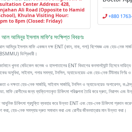
sultation Center Address: 428,
njahan Ali Road (Opposite to Hamid
School), Khulna Visiting Hour:
+880 1763
0pm to 8pm (Closed: Friday)
ঃ আল আমিনুর ইসলাম মাফি’র সংক্ষিপ্ত বিবরণঃ
আল আমিনুর ইসলাম মাফি একজন দক্ষ ENT (কান, নাক, গলা) বিশেষজ্ঞ এবং হেড-নেক সার্
(BSMMU) ডিগ্রিধারী।
 বর্তমানে খুলনা মেডিকেল কলেজ ও হাসপাতালের ENT বিভাগের কনসালট্যান্ট হিসেবে দায়িত্ব
াকের অসুবিধা, সাইনাস, গলার সমস্যা, টনসিল, অ্যাডেনয়েড এবং হেড-নেক টিউমার নির্ণয় ও 
ঞতা ও দক্ষতা হেড-নেক সার্জারি, সাইনাস সার্জারি, টনসিল ও অ্যাডেনয়েড অপারেশন, কণ্ঠস্
 ডা. মাফি রোগীদের জন্য ব্যক্তিগতকৃত চিকিৎসা পরিকল্পনা তৈরি করে দ্রুত, নিরাপদ এবং উন
বদা আধুনিক চিকিৎসা প্রযুক্তি ব্যবহার করে উন্নত ENT এবং হেড-নেক চিকিৎসা প্রদান কর
 রক্ষা করা, হেড-নেক সমস্যার দ্রুত সমাধান করা এবং রোগীর জীবনযাত্রার মান উন্নত করা।