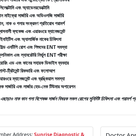
ন্সিলেক্টোমি এবং অ্যাডেনয়ডেক্টোমি
ান মাইক্রো সার্জারি এবং অডিওলজি সার্জারি
ান, নাক ও গলার সংক্রমণ প্রতিরোধ পরামর্শ
্বাসনালী ব্লকেজ এবং এয়ারওয়ে ম্যানেজমেন্ট
াইনাইটিস এবং অ্যালার্জিক নাকের চিকিৎসা
াইল্ড এনটিপি রোগ এবং শিশুদের ENT সমস্যা
্লিনিকাল এবং ল্যাবরেটরি নির্ভুল ENT পরীক্ষা
িয়ারিং এড এবং কানের সহায়ক ডিভাইস ব্যবহার
োস্ট-ট্রিটমেন্ট রিকভারি এবং ফলোআপ
য়ারওয়ে ম্যানেজমেন্ট এবং ব্রঙ্কিয়াল সমস্যা
েক সার্জারি এবং লার্জার হেড-নেক টিউমার অপারেশন
রঃ এছাড়াও
নাক কান গলা বিশেষজ্ঞ সার্জন
বিষয়ক সকল রোগের সুনির্দিষ্ট চিকিৎসা এবং পরামর্শ 
mber Address:
Sunrise Diagnostic &
Doctor Ap