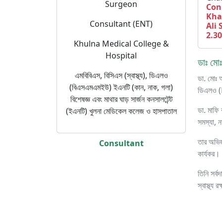
Surgeon
Con
Kha
Consultant (ENT)
Ali 
2.3
Khulna Medical College &
Hospital
ডাঃ মো
এমবিবিএস, বিসিএস (স্বাস্থ্য), ডিএলও
ডা. মোঃ 
(বিএসএমএমইউ) ইএনটি (কান, নাক, গলা)
ডিএলও 
বিশেষজ্ঞ এবং মাথার ঘাড় সার্জন কনসালটেন্ট
ডা. মাফি
(ইএনটি) খুলনা মেডিকেল কলেজ ও হাসপাতাল
সমস্যা, ন
তার অভিজ্
Consultant
কার্যকর।
তিনি সর্
স্বাস্থ্য