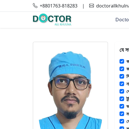
+8801763-818283
|
doctorallkhul
Docto
যে স
ক
ক
স
ন
থ
ট
ভ
ম
হ
স