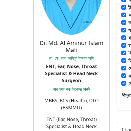
ট
ক
ক
শ
র
Dr. Md. Al Aminur Islam
চ
Mafi
ক
ডাঃ মোঃ আল আমিনুর ইসলাম মাফি
হ
ENT, Ear, Nose, Throat
প
Specialist & Head Neck
এ
Surgeon
ন
নাক কান গলা বিশেষজ্ঞ সার্জন
বিঃদ্
MBBS, BCS (Health), DLO
(BSMMU)
ENT (Ear, Nose, Throat)
Specialist & Head Neck
Cha