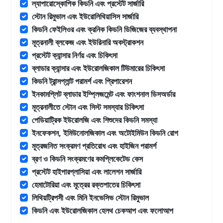
ল্যাপারোস্কোপিক কিডনি এবং প্রস্টেট সার্জারি
স্টোন রিমুভাল এবং ইউরোলিথিয়াসিস সার্জারি
কিডনি ফেইলিওর এবং ক্রনিক কিডনি ডিজিজের ব্যবস্থাপনা
মূত্রনালী ব্লকেজ এবং ইউরিনারি অবস্ট্রাকশন
প্রস্টেট ক্যান্সার নির্ণয় এবং চিকিৎসা
ব্লাডার ক্যান্সার এবং ইউরোলজিকাল টিউমারের চিকিৎসা
কিডনি ট্রান্সপ্লান্ট পরামর্শ এবং প্রিপারেশন
ইনকামপ্লিট ব্লাডার ইম্প্লিজমেন্ট এবং ফাংশনাল ডিসঅর্ডার
মূত্রনালীতে স্টোন এবং সিস্ট সমস্যার চিকিৎসা
পেডিয়াট্রিক ইউরোলজি এবং শিশুদের কিডনি সমস্যা
ইনফেকশন, ইমিউনোলজিকাল এবং অটোইমিউন কিডনি রোগ
মূত্রজনিত সংক্রমণ প্রতিরোধ এবং হাইজিন পরামর্শ
ব্রণ ও কিডনি সংক্রমণের কমপ্লিকেটেড কেস
প্রস্টেট হাইপারপ্লাসিয়া এবং লালেশন সার্জারি
হেমাটোরিয়া এবং মূত্রের রক্তপাতের চিকিৎসা
লিথিয়ট্রিপসী এবং মিনি ইনভেসিভ স্টোন রিমুভাল
কিডনি এবং ইউরোলজিকাল হেলথ চেকআপ এবং ফলোআপ