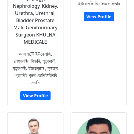
ইউরোলজি বিশেষজ্ঞ ডাক্তার
Nephrology, Kidney,
Urethra, Urethral,
View Profile
Bladder Prostate
Male Genitourinary
Surgeon KHULNA
MEDICALE
কনসালটেন্ট ইউরোলজি,
নেফ্রলজি, কিডনি, মূত্রনালী,
মূত্রথালী, ইউরেথ্রাল , ব্লাডার
প্রোস্টেট পুরুষ জেনিটোরিনারি
সার্জন
View Profile