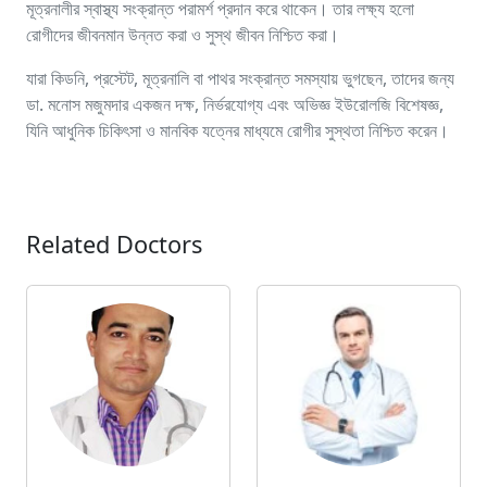
মূত্রনালীর স্বাস্থ্য সংক্রান্ত পরামর্শ প্রদান করে থাকেন। তার লক্ষ্য হলো
রোগীদের জীবনমান উন্নত করা ও সুস্থ জীবন নিশ্চিত করা।
যারা কিডনি, প্রস্টেট, মূত্রনালি বা পাথর সংক্রান্ত সমস্যায় ভুগছেন, তাদের জন্য
ডা. মনোস মজুমদার একজন দক্ষ, নির্ভরযোগ্য এবং অভিজ্ঞ ইউরোলজি বিশেষজ্ঞ,
যিনি আধুনিক চিকিৎসা ও মানবিক যত্নের মাধ্যমে রোগীর সুস্থতা নিশ্চিত করেন।
Related Doctors