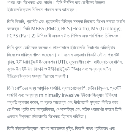
পাথর রোগ বিশেষজ্ঞ এবং সার্জন। যিনি দীর্ঘদিন ধরে রোগীদের উন্নত
ইউরোলজিক্যাল চিকিৎসা প্রদান করে আসছেন।
তিনি কিডনি, প্রস্টেট এবং মূত্রনালীর বিভিন্ন সমস্যা নিরাময়ে বিশেষ দক্ষতা অর্জন
করেছেন। তিনি MBBS (RMC), BCS (Health), MS (Urology),
FCPS (Part 2) ডিগ্রিধারী একজন উচ্চ শিক্ষিত এবং প্রশিক্ষিত চিকিৎসক।
তিনি খুলনা মেডিকেল কলেজ ও হাসপাতালে ইউরোলজি বিভাগের রেজিস্ট্রার
হিসেবেও দায়িত্ব পালন করেছেন। ডা. মনোস মজুমদার কিডনি স্টোন, প্রস্টেট
বৃদ্ধি, ইউরিনারি ট্র্যাক্ট ইনফেকশন (UTI), মূত্রনালীর রোগ, হাইড্রোনেফ্রোসিস,
ব্লাড ইন ইউরিন, কিডনি ও ইউরিনারি ট্র্যাক্ট টিউমার এবং অন্যান্য জটিল
ইউরোলজিক্যাল সমস্যা নিরাময়ে পারদর্শী।
তিনি রোগীদের জন্য আধুনিক সার্জারি, ল্যাপারোস্কোপি, স্টোন রিমুভাল, প্রস্টেট
সার্জারি এবং অন্যান্য minimally invasive ইউরোলজিক্যাল চিকিৎসা
পদ্ধতি ব্যবহার করেন, যা দ্রুত আরোগ্য এবং দীর্ঘমেয়াদি সুস্থতা নিশ্চিত করে।
রোগীদের প্রতি তার আন্তরিকতা, পেশাদারিত্ব এবং সঠিক পরামর্শের কারণে তিনি
একজন বিশ্বস্ত ইউরোলজি বিশেষজ্ঞ হিসেবে পরিচিত।
তিনি ইউরোলজিক্যাল রোগের সচেতনতা বৃদ্ধি, কিডনি পাথর প্রতিরোধ এবং