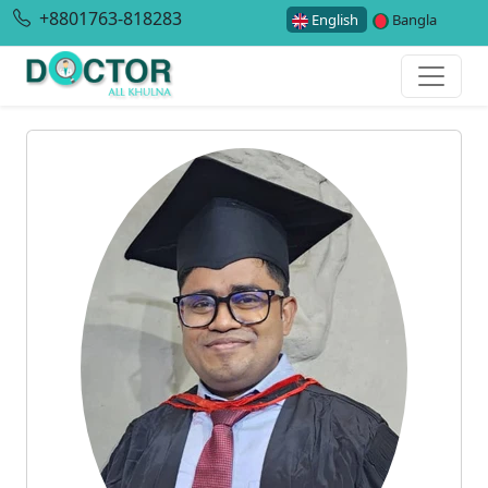
+8801763-818283
English
Bangla