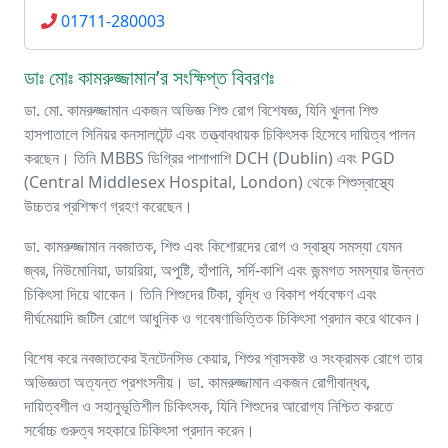
01711-280003
ডাঃ মোঃ কামরুজ্জামান’র সংক্ষিপ্ত বিবরণঃ
ডা. মো. কামরুজ্জামান একজন অভিজ্ঞ শিশু রোগ বিশেষজ্ঞ, যিনি খুলনা শিশু
হাসপাতালে সিনিয়র কনসালটেন্ট এবং তত্ত্বাবধায়ক চিকিৎসক হিসেবে দায়িত্ব পালন
করছেন। তিনি MBBS ডিগ্রির পাশাপাশি DCH (Dublin) এবং PGD
(Central Middlesex Hospital, London) থেকে শিশুস্বাস্থ্যে
উচ্চতর প্রশিক্ষণ গ্রহণ করেছেন।
ডা. কামরুজ্জামান নবজাতক, শিশু এবং কিশোরদের রোগ ও স্বাস্থ্য সমস্যা যেমন
জ্বর, নিউমোনিয়া, ডায়রিয়া, অপুষ্টি, হাঁপানি, সর্দি-কাশি এবং জন্মগত সমস্যার উন্নত
চিকিৎসা দিয়ে থাকেন। তিনি শিশুদের টিকা, বৃদ্ধি ও বিকাশ পর্যবেক্ষণ এবং
দীর্ঘমেয়াদি জটিল রোগে আধুনিক ও গবেষণাভিত্তিক চিকিৎসা প্রদান করে থাকেন।
বিশেষ করে নবজাতকের ইনটেনসিভ কেয়ার, শিশুর শ্বাসকষ্ট ও সংক্রামক রোগে তার
অভিজ্ঞতা অত্যন্ত প্রশংসনীয়। ডা. কামরুজ্জামান একজন রোগীবান্ধব,
দায়িত্বশীল ও সহানুভূতিশীল চিকিৎসক, যিনি শিশুদের আরোগ্য নিশ্চিত করতে
সর্বোচ্চ গুরুত্ব সহকারে চিকিৎসা প্রদান করেন।