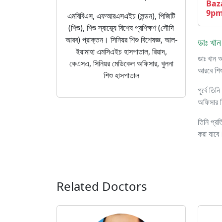
Baz
9pm 
এমবিবিএস, এফআরএসএইচ (লন্ডন), পিজিটি
(শিশু), শিশু স্বাস্থ্যে বিশেষ প্রশিক্ষণ (সৌদি
আরব) প্রাক্তন। সিনিয়র শিশু বিশেষজ্ঞ, আল-
ডাঃ খান
ইয়ামাহা এমসিএইচ হাসপাতাল, রিয়াদ,
ডাঃ খান 
কেএসএ, সিনিয়র মেডিকেল অফিসার, খুলনা
আরবে শিশু
শিশু হাসপাতাল
পূর্বে তি
অফিসার হি
তিনি প্র
করা যাবে
Related Doctors