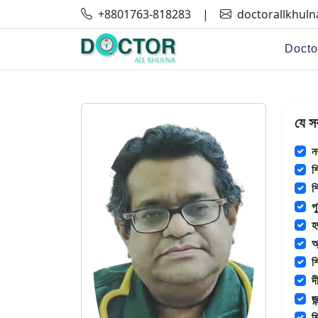
+8801763-818283
|
doctorallkhul
Docto
যে স
ন
শ
শ
প
হ
অ
শ
দ
জ
শ