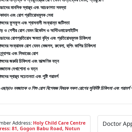
াচ্চাদের মানসিক স্বাস্থ্য এবং আচরণগত সমস্যা
িকাদান এবং রোগ প্রতিরোধমূলক সেবা
িশুদের ফুসফুস এবং শ্বাসনালী সংক্রান্ত জটিলতা
াড় ও পেশীর রোগ যেমন রিকেটস ও অস্টিওমায়েলাইটিস
াচ্চাদের রোগপ্রতিরোধ ক্ষমতা বৃদ্ধি এবং প্রতিরোধমূলক চিকিৎসা
িশুদের সংক্রামক রোগ যেমন মেজলস, রুবেলা, হুপিং কাশির চিকিৎসা
গ্ন্যাশয় এবং লিভারের রোগ
িশুদের জরুরি চিকিৎসা এবং তাত্ক্ষণিক যত্ন
বজাতক দেখাশোনা ও যত্ন
িশুদের স্বাস্থ্য সচেতনতা এবং পুষ্টি পরামর্শ
রঃ এছাড়াও
নবজাতক ও শিশু রোগ বিশেষজ্ঞ
বিষয়ক সকল রোগের সুনির্দিষ্ট চিকিৎসা এবং পরামর্শ
mber Address:
Holy Child Care Centre
Doctor Ap
ress: 81, Gogon Babu Road, Notun