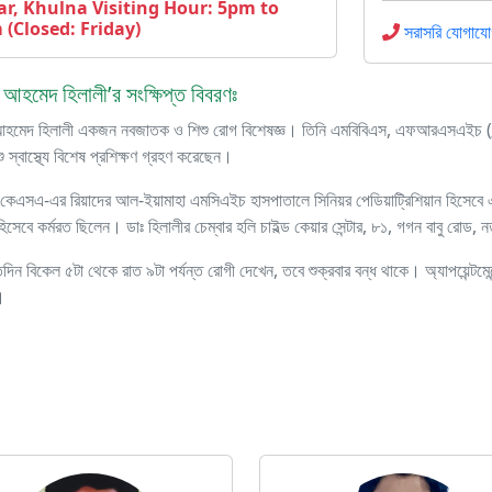
ar, Khulna Visiting Hour: 5pm to
(Closed: Friday)
সরাসরি যোগাযো
 আহমেদ হিলালী’র সংক্ষিপ্ত বিবরণঃ
আহমেদ হিলালী একজন নবজাতক ও শিশু রোগ বিশেষজ্ঞ। তিনি এমবিবিএস, এফআরএসএইচ (লন্ডন
 স্বাস্থ্যে বিশেষ প্রশিক্ষণ গ্রহণ করেছেন।
নি কেএসএ-এর রিয়াদের আল-ইয়ামাহা এমসিএইচ হাসপাতালে সিনিয়র পেডিয়াট্রিশিয়ান হিসেবে
সেবে কর্মরত ছিলেন। ডাঃ হিলালীর চেম্বার হলি চাইল্ড কেয়ার সেন্টার, ৮১, গগন বাবু রোড,
তিদিন বিকেল ৫টা থেকে রাত ৯টা পর্যন্ত রোগী দেখেন, তবে শুক্রবার বন্ধ থাকে। অ্যাপয়েন
।