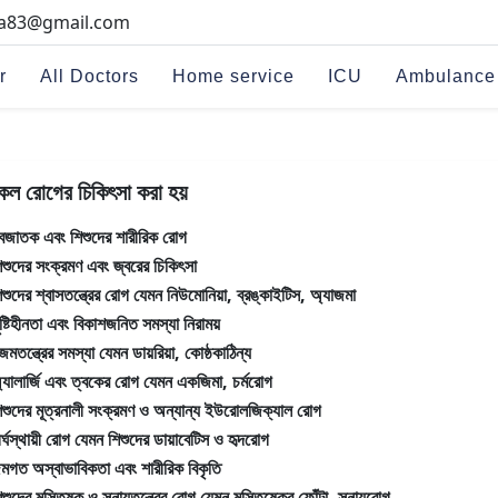
na83@gmail.com
r
All Doctors
Home service
ICU
Ambulance
কল রোগের চিকিৎসা করা হয়
বজাতক এবং শিশুদের শারীরিক রোগ
িশুদের সংক্রমণ এবং জ্বরের চিকিৎসা
িশুদের শ্বাসতন্ত্রের রোগ যেমন নিউমোনিয়া, ব্রঙ্কাইটিস, অ্যাজমা
ুষ্টিহীনতা এবং বিকাশজনিত সমস্যা নিরাময়
জমতন্ত্রের সমস্যা যেমন ডায়রিয়া, কোষ্ঠকাঠিন্য
্যালার্জি এবং ত্বকের রোগ যেমন একজিমা, চর্মরোগ
িশুদের মূত্রনালী সংক্রমণ ও অন্যান্য ইউরোলজিক্যাল রোগ
ীর্ঘস্থায়ী রোগ যেমন শিশুদের ডায়াবেটিস ও হৃদরোগ
ন্মগত অস্বাভাবিকতা এবং শারীরিক বিকৃতি
িশুদের মস্তিষ্ক ও স্নায়ুতন্ত্রের রোগ যেমন মস্তিষ্কের ফোঁটা, স্নায়ুরোগ