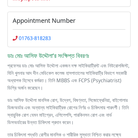
Appointment Number
01763-818283
ডাঃ মোঃ আসিফ উদ্দৌলা’র সংক্ষিপ্ত বিবরণঃ
প্রফেসর ডাঃ মোঃ আসিফ উদ্দৌলা একজন দক্ষ সাইকিয়াট্রিস্ট এবং নিউরোলজিস্ট,
যিনি খুলনার আদ দীন মেডিকেল কলেজ হাসপাতালের সাইকিয়াট্রি বিভাগে সহকারী
অধ্যাপক হিসেবে কর্মরত। তিনি MBBS এবং FCPS (Psychiatrist)
ডিগ্রি অর্জন করেছেন।
ডাঃ আসিফ উদ্দৌলা মানসিক রোগ, উদ্বেগ, বিষণ্নতা, সিজোফ্রেনিয়া, বাইপোলার
ডিজঅর্ডার এবং অন্যান্য সাইকিয়াট্রিক রোগের নির্ণয় ও চিকিৎসায় পারদর্শী। তিনি
স্নায়ুবিক রোগ যেমন মাইগ্রেন, এপিলেপসি, পারকিনসন রোগ এবং নার্ভ
ডিসঅর্ডারের উন্নত চিকিৎসা প্রদান করেন।
তার চিকিৎসা পদ্ধতি রোগীর মানসিক ও শারীরিক সুস্থতা নিশ্চিত করার লক্ষ্যে