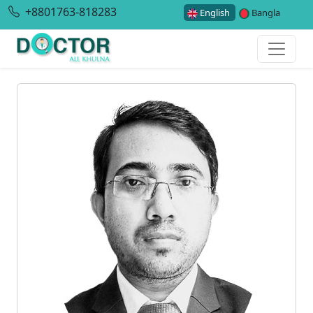
+8801763-818283
English
Bangla