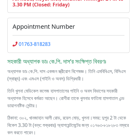
3.30 PM (Closed: Friday)
Appointment Number
01763-818283
সহকারী অধ্যাপক ডাঃ কে.পি. দাস’র সংক্ষিপ্ত বিবরণঃ
অধ্যাপক ডাঃ কে.পি. দাস একজন স্ত্রীরোগ বিশেষজ্ঞ। তিনি এমবিবিএস, বিসিএস
(স্বাস্থ্য) এবং এমএস (গাইনি ও অবস) ডিগ্রিধারী।
তিনি খুলনা মেডিকেল কলেজ হাসপাতালের গাইনি ও অবস বিভাগের সহকারী
অধ্যাপক হিসেবে কর্মরত আছেন। রোগীরা তাকে খুলনার ফাতিমা হাসপাতাল এন্ড
ডায়াগনষ্টিক সেন্টার।
ঠিকানা: ৩০২, খানজাহান আলী রোড, রয়েল মোড়, খুলনা।সময়: দুপুর 2 টা থেকে
বিকেল 3.30 টা (বন্ধ: শুক্রবার) অ্যাপয়েন্টমেন্টের জন্য ০১৭৬৩-৮১৮২৮৩ নম্বরে
কল করতে পারেন।