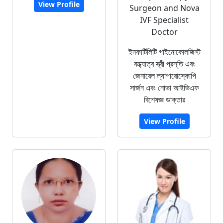
View Profile
Surgeon and Nova
IVF Specialist
Doctor
ইনফার্টিলিটি গাইনোকোলজিস্ট
বন্ধ্যাত্ব স্ত্রী প্রসূতি এবং
জেনারেল ল্যাপারোস্কোপি
সার্জন এবং নোভা আইভিএফ
বিশেষজ্ঞ ডাক্তার
View Profile