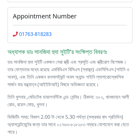
Appointment Number
01763-818283
অধ্যাপক ডাঃ সানজিদা হুদা সুইটি’র সংক্ষিপ্ত বিবরণঃ
ডাঃ সানজিদা হুদা সুইটি একজন সেরা স্ত্রী এবং প্রসূতি এবং স্ত্রীরোগ বিশেষজ্ঞ।
তার যোগ্যতার মধ্যে রয়েছে এমবিবিএস বিসিএস (স্বাস্থ্য) এফসিপিএস (গাইনি ও
অবস), এবং তিনি একজন কনসালট্যান্ট অবস অ্যান্ড গাইনি ল্যাপারোস্কোপিক
সার্জন যার বন্ধ্যাত্ব (আইইউআই) বিষয়ে অভিজ্ঞতা রয়েছে।
তিনি খুলনার ,মেডিটেক ডায়াগনস্টিক এন্ড সেন্টার। ঠিকানা: ৩০২, খানজাহান আলী
রোড, রয়েল মোড়, খুলনা।
ভিজিটিং সময়: বিকাল 2.00 টা থেকে 5.30 পর্যন্ত (শুক্রবার বাদ প্রতিদিন)
অ্যাপয়েন্টমেন্টের জন্য তার সাথে ০১৭৬৩-৮১৮২৮৩ নম্বরে যোগাযোগ করা যেতে
পারে।