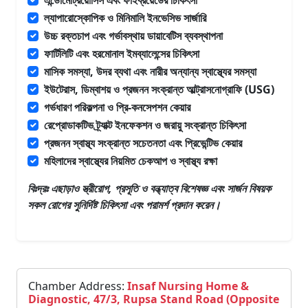
ল্যাপারোস্কোপিক ও মিনিমালি ইনভেসিভ সার্জারি
উচ্চ রক্তচাপ এবং গর্ভাবস্থায় ডায়াবেটিস ব্যবস্থাপনা
ফার্টিলিটি এবং হরমোনাল ইমব্যালেন্সের চিকিৎসা
মাসিক সমস্যা, উদর ব্যথা এবং নারীর অন্যান্য স্বাস্থ্যের সমস্যা
ইউটেরাস, ডিম্বাশয় ও প্রজনন সংক্রান্ত আল্ট্রাসনোগ্রাফি (USG)
গর্ভধারণ পরিকল্পনা ও প্রি-কনসেপশন কেয়ার
রেপ্রোডাকটিভ ট্র্যাক্ট ইনফেকশন ও জরায়ু সংক্রান্ত চিকিৎসা
প্রজনন স্বাস্থ্য সংক্রান্ত সচেতনতা এবং প্রিভেন্টিভ কেয়ার
মহিলাদের স্বাস্থ্যের নিয়মিত চেকআপ ও স্বাস্থ্য রক্ষা
বিঃদ্রঃ এছাড়াও
স্ত্রীরোগ, প্রসূতি ও বন্ধ্যাত্ব বিশেষজ্ঞ এবং সার্জন
বিষয়ক
সকল রোগের সুনির্দিষ্ট চিকিৎসা এবং পরামর্শ প্রদান করেন।
Chamber Address:
Insaf Nursing Home &
Diagnostic, 47/3, Rupsa Stand Road (Opposite