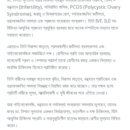
বন্ধ্যত্ব (Infertility), অনিয়মিত মাসিক, PCOS (Polycystic Ovary
Syndrome), জরায়ু ও ডিম্বাশয়ের রোগ, গর্ভধারণজনিত জটিলতা,
হরমোনজনিত সমস্যা এবং প্রজনন সংক্রান্ত সংক্রমণ। তিনি IVF, IUI সহ
বিভিন্ন আধুনিক প্রজনন প্রযুক্তি ব্যবহার করে অনেক দম্পতিকে সন্তান লাভে
সহায়তা করেছেন।
এছাড়াও তিনি নিরাপদ মাতৃত্ব, প্রসবকালীন জটিলতা ব্যবস্থাপনা এবং
গাইনোকোলজিক সার্জারিতে দক্ষ। রোগীদের প্রতি তার আন্তরিক ব্যবহার,
মনোযোগী শ্রবণ ও পেশাদার পরামর্শ তাকে রোগীদের কাছে একজন বিশ্বস্ত ও
মানবিক চিকিৎসক হিসেবে প্রতিষ্ঠিত করেছে।
তিনি নারীদের স্বাস্থ্য সচেতনতা বৃদ্ধি, নিরাপদ মাতৃত্ব, বন্ধ্যত্ব প্রতিরোধ এবং
হরমোনজনিত সমস্যা নিয়ন্ত্রণে নিয়মিত কাজ করে যাচ্ছেন। তার লক্ষ্য হলো
প্রতিটি নারীকে সুস্থ, আত্মবিশ্বাসী ও সুখী জীবনের পথে এগিয়ে নেওয়া।
যারা গাইনোকোলজি, বন্ধ্যত্ব বা গর্ভাবস্থা সংক্রান্ত সমস্যায় ভুগছেন, তাদের
জন্য ডা. নিশাত সুলতানা একজন নির্ভরযোগ্য, যত্নশীল ও দক্ষ চিকিৎসক, যিনি
আধুনিক চিকিৎসা পদ্ধতি ও সহানুভূতিশীল যত্নের মাধ্যমে রোগীর সুস্থতা নিশ্চিত
করেন।