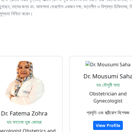
 ভুগছেন, তাদের জন্য ডা. আফসানা ফেরদৌস একজন দক্ষ, যত্নশীল ও বিশ্বস্ত চিকিৎসক, যি
সুস্থতা নিশ্চিত করেন।
Dr. Mousumi Sah
ডাঃ মৌসুমী সাহা
Obstetrician and
Gynecologist
Dr. Fatema Zohra
প্রসূতি এবং স্ত্রীরোগ বিশেষজ্ঞ
ডাঃ ফাতেমা তুজ জোহরা
View Profile
ecologist Obstetrics and