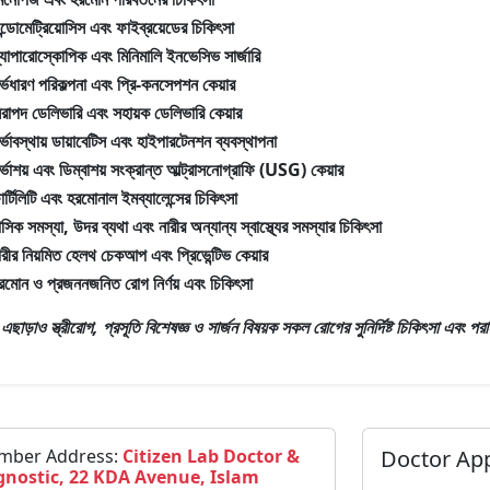
ন্ডোমেট্রিয়োসিস এবং ফাইব্রয়েডের চিকিৎসা
্যাপারোস্কোপিক এবং মিনিমালি ইনভেসিভ সার্জারি
র্ভধারণ পরিকল্পনা এবং প্রি-কনসেপশন কেয়ার
িরাপদ ডেলিভারি এবং সহায়ক ডেলিভারি কেয়ার
র্ভাবস্থায় ডায়াবেটিস এবং হাইপারটেনশন ব্যবস্থাপনা
র্ভাশয় এবং ডিম্বাশয় সংক্রান্ত আল্ট্রাসনোগ্রাফি (USG) কেয়ার
ার্টিলিটি এবং হরমোনাল ইমব্যালেন্সের চিকিৎসা
াসিক সমস্যা, উদর ব্যথা এবং নারীর অন্যান্য স্বাস্থ্যের সমস্যার চিকিৎসা
ারীর নিয়মিত হেলথ চেকআপ এবং প্রিভেন্টিভ কেয়ার
রমোন ও প্রজননজনিত রোগ নির্ণয় এবং চিকিৎসা
রঃ এছাড়াও
স্ত্রীরোগ, প্রসূতি বিশেষজ্ঞ ও সার্জন
বিষয়ক সকল রোগের সুনির্দিষ্ট চিকিৎসা এবং পরা
mber Address:
Citizen Lab Doctor &
Doctor Ap
gnostic, 22 KDA Avenue, Islam