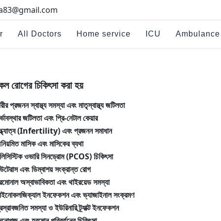
na83@gmail.com
r
All Doctors
Home service
ICU
Ambulance
কল রোগের চিকিৎসা করা হয়
ারীর প্রজনন স্বাস্থ্য সমস্যা এবং মাতৃস্বাস্থ্য জটিলতা
র্ভাবস্থার জটিলতা এবং প্রি-নেটাল কেয়ার
ন্ধ্যাত্ব (Infertility) এবং প্রজনন সমাধান
নিয়মিত মাসিক এবং মাসিকের ব্যথা
লিসিস্টিক ওভারি সিনড্রোম (PCOS) চিকিৎসা
উটেরাস এবং ডিম্বাশয় সংক্রান্ত রোগ
রমোনাল অস্বাভাবিকতা এবং থাইরয়েড সমস্যা
াইনোকলজিক্যাল ইনফেকশন এবং ভ্যাজাইনাল সংক্রমণ
্রস্রাবজনিত সমস্যা ও ইউরিনারি ট্র্যাক্ট ইনফেকশন
েনোপজ এবং হরমোন পরিবর্তনের চিকিৎসা