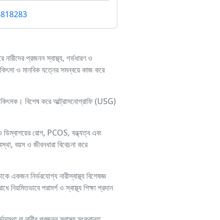
-818283
ারীদের প্রজনন স্বাস্থ্য, গর্ভধারণ ও
চিকিৎসা ও মানবিক যত্নের সমন্বয়ে কাজ করে
ৎসক। বিশেষ করে আল্ট্রাসনোগ্রাফি (USG)
ও ডিম্বাশয়ের রোগ, PCOS, বন্ধ্যত্ব এবং
অবস্থা, বয়স ও জীবনধারা বিবেচনা করে
 একজন নির্ভরযোগ্য নারীস্বাস্থ্য বিশেষজ্ঞ
ে নিয়মিতভাবে পরামর্শ ও স্বাস্থ্য শিক্ষা প্রদান
বস্থা বা নারীর প্রজনন স্বাস্থ্য সংক্রান্ত