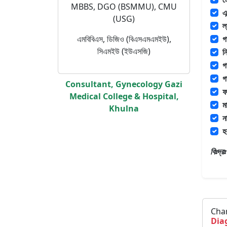
MBBS, DGO (BSMMU), CMU
এ
(USG)
ল
এমবিবিএস, ডিজিও (বিএসএমএমইউ),
গ
সিএমইউ (ইউএসজি)
ন
গ
গ
Consultant, Gynecology Gazi
ফ
Medical College & Hospital,
ম
Khulna
ন
হ
বিঃদ্
Cha
Dia