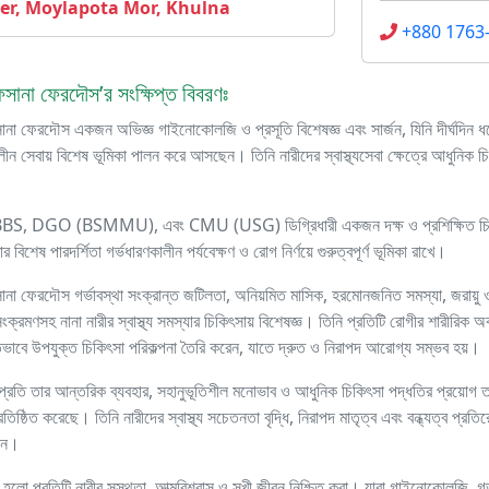
er, Moylapota Mor, Khulna
+880 1763
সানা ফেরদৌস’র সংক্ষিপ্ত বিবরণঃ
া ফেরদৌস একজন অভিজ্ঞ গাইনোকোলজি ও প্রসূতি বিশেষজ্ঞ এবং সার্জন, যিনি দীর্ঘদিন ধরে ন
লীন সেবায় বিশেষ ভূমিকা পালন করে আসছেন। তিনি নারীদের স্বাস্থ্যসেবা ক্ষেত্রে আধুনিক 
BS, DGO (BSMMU), এবং CMU (USG) ডিগ্রিধারী একজন দক্ষ ও প্রশিক্ষিত চিকি
ার বিশেষ পারদর্শিতা গর্ভধারণকালীন পর্যবেক্ষণ ও রোগ নির্ণয়ে গুরুত্বপূর্ণ ভূমিকা রাখে।
না ফেরদৌস গর্ভাবস্থা সংক্রান্ত জটিলতা, অনিয়মিত মাসিক, হরমোনজনিত সমস্যা, জরায়ু 
 সংক্রমণসহ নানা নারীর স্বাস্থ্য সমস্যার চিকিৎসায় বিশেষজ্ঞ। তিনি প্রতিটি রোগীর শারীরিক 
তভাবে উপযুক্ত চিকিৎসা পরিকল্পনা তৈরি করেন, যাতে দ্রুত ও নিরাপদ আরোগ্য সম্ভব হয়।
্রতি তার আন্তরিক ব্যবহার, সহানুভূতিশীল মনোভাব ও আধুনিক চিকিৎসা পদ্ধতির প্রয়োগ তাকে
রতিষ্ঠিত করেছে। তিনি নারীদের স্বাস্থ্য সচেতনতা বৃদ্ধি, নিরাপদ মাতৃত্ব এবং বন্ধ্যত্ব প্রতিরোধ
েন।
য হলো প্রতিটি নারীর সুস্থতা, আত্মবিশ্বাস ও সুখী জীবন নিশ্চিত করা। যারা গাইনোকোলজি, গর্ভা