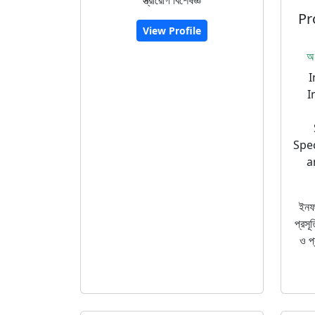
স্ত্রীরোগ বিশেষজ্ঞ
Pr
View Profile
অধ
I
I
Spec
a
ইনফা
প্রসূ
ও প্