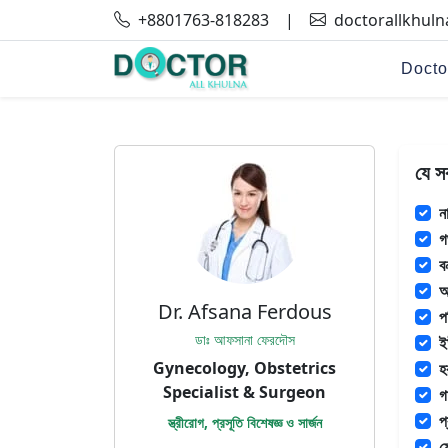
+8801763-818283
|
doctorallkhul
Docto
যে স
ন
গ
ব
অ
Dr. Afsana Ferdous
প
ডাঃ আফসানা ফেরদৌস
ই
Gynecology, Obstetrics
হ
Specialist & Surgeon
গ
প
স্ত্রীরোগ, প্রসূতি বিশেষজ্ঞ ও সার্জন
ম