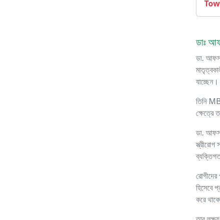
Tow
ডাঃ আফ
ডা. আফসান
মাতৃত্বকা
যাচ্ছেন।
তিনি MB
ক্ষেত্রে ত
ডা. আফসা
স্ত্রীরোগ
ব্যক্তিগ
রোগীদের প
হিসেবে প্
করে থাক
তার লক্ষ্