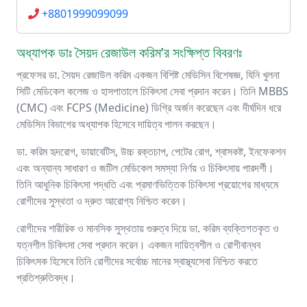
+8801999099099
অধ্যাপক ডাঃ সৈয়দ রেজাউল করিম’র সংক্ষিপ্ত বিবরণঃ
প্রফেসর ডা. সৈয়দ রেজাউল করিম একজন বিশিষ্ট মেডিসিন বিশেষজ্ঞ, যিনি খুলনা
সিটি মেডিকেল কলেজ ও হাসপাতালে চিকিৎসা সেবা প্রদান করেন। তিনি MBBS
(CMC) এবং FCPS (Medicine) ডিগ্রি অর্জন করেছেন এবং দীর্ঘদিন ধরে
মেডিসিন বিভাগের অধ্যাপক হিসেবে দায়িত্ব পালন করছেন।
ডা. করিম হৃদরোগ, ডায়াবেটিস, উচ্চ রক্তচাপ, পেটের রোগ, শ্বাসকষ্ট, ইনফেকশন
এবং অন্যান্য সাধারণ ও জটিল মেডিকেল সমস্যা নির্ণয় ও চিকিৎসায় পারদর্শী।
তিনি আধুনিক চিকিৎসা পদ্ধতি এবং প্রমাণভিত্তিক চিকিৎসা প্রয়োগের মাধ্যমে
রোগীদের সুস্থতা ও দ্রুত আরোগ্য নিশ্চিত করেন।
রোগীদের শারীরিক ও মানসিক সুস্থতায় গুরুত্ব দিয়ে ডা. করিম ব্যক্তিগতকৃত ও
যত্নশীল চিকিৎসা সেবা প্রদান করেন। একজন দায়িত্বশীল ও রোগীবান্ধব
চিকিৎসক হিসেবে তিনি রোগীদের সর্বোচ্চ মানের স্বাস্থ্যসেবা নিশ্চিত করতে
প্রতিশ্রুতিবদ্ধ।