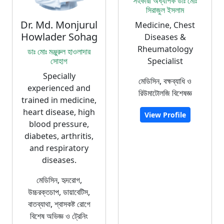
সহকারী অধ্যাপক ডাঃ মোঃ
সিরাজুল ইসলাম
Dr. Md. Monjurul
Medicine, Chest
Howlader Sohag
Diseases &
Rheumatology
ডাঃ মোঃ মঞ্জুরুল হাওলাদার
সোহাগ
Specialist
Specially
মেডিসিন, বক্ষব্যাধি ও
experienced and
রিউমাটোলজি বিশেষজ্ঞ
trained in medicine,
heart disease, high
View Profile
blood pressure,
diabetes, arthritis,
and respiratory
diseases.
মেডিসিন, হৃদরোগ,
উচ্চরক্তচাপ, ডায়াবেটিস,
বাতব্যাথা, শ্বাসকষ্ট রোগে
বিশেষ অভিজ্ঞ ও ট্রেনিং