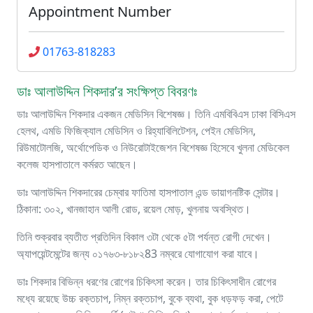
Appointment Number
01763-818283
ডাঃ আলাউদ্দিন শিকদার’র সংক্ষিপ্ত বিবরণঃ
ডাঃ আলাউদ্দিন শিকদার একজন মেডিসিন বিশেষজ্ঞ। তিনি এমবিবিএস ঢাকা বিসিএস
হেলথ, এমডি ফিজিক্যাল মেডিসিন ও রিহ্যাবিলিটেশন, পেইন মেডিসিন,
রিউমাটোলজি, অর্থোপেডিক ও নিউরোটাইজেশন বিশেষজ্ঞ হিসেবে খুলনা মেডিকেল
কলেজ হাসপাতালে কর্মরত আছেন।
ডাঃ আলাউদ্দিন শিকদারের চেম্বার ফাতিমা হাসপাতাল এন্ড ডায়াগনষ্টিক সেন্টার।
ঠিকানা: ৩০২, খানজাহান আলী রোড, রয়েল মোড়, খুলনায় অবস্থিত।
তিনি শুক্রবার ব্যতীত প্রতিদিন বিকাল ৩টা থেকে ৫টা পর্যন্ত রোগী দেখেন।
অ্যাপয়েন্টমেন্টের জন্য ০১৭৬৩-৮১৮২83 নম্বরে যোগাযোগ করা যাবে।
ডাঃ শিকদার বিভিন্ন ধরণের রোগের চিকিৎসা করেন। তার চিকিৎসাধীন রোগের
মধ্যে রয়েছে উচ্চ রক্তচাপ, নিম্ন রক্তচাপ, বুকে ব্যথা, বুক ধড়ফড় করা, পেটে