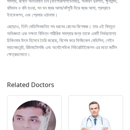
সমস্যা, রক্তে অতিরিক্ত চর্বি (হাইপারলিপিডেমিয়া), অকারণ দুর্বলতা, ক্ষুধামন্দা,
বমিভাব ও বমি হওয়া, ঘন ঘন জ্বর আসা/কাঁপুনী দিয়ে জ্বর আসা, প্রস্রাবে
ইনফেকশন, এবং প্রেসার ওঠানামা।
এছাড়াও, তিনি মেডিসিনজনিত সব ধরনের রোগের বিশেষজ্ঞ। তার এই বিস্তৃত
অভিজ্ঞতা এবং দক্ষতা বিভিন্ন শারীরিক সমস্যার জন্য তাকে একটি নির্ভরযোগ্য
চিকিৎসার উৎস হিসেবে তৈরি করেছে, বিশেষ করে ফিজিকেল মেডিসিন, পেইন
ম্যানেজমেন্ট, রিউমাটোলজি এবং অর্থোপেডিক নিউরোটাইজেশন এর মতো জটিল
ক্ষেত্রগুলোতে।
Related Doctors