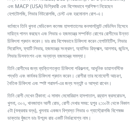
এবং MACP (USA) ডিগ্রিধারী এবং বিশেষভাবে প্রশিক্ষণ নিয়েছেন
হেপাটোলজি, লিভার নিউরোলজি, চেস্ট এবং হরমোনাল রোগ-এ।
বর্তমানে তিনি খুলনা মেডিকেল কলেজ হাসপাতালের কনসালট্যান্ট মেডিসিন হিসেবে
দায়িত্ব পালন করছেন এবং লিভার ও হজমতন্ত্র সম্পর্কিত রোগের রোগীদের উন্নত
চিকিৎসা প্রদান করেন। ডাঃ রায় বিশেষভাবে চিকিৎসা করেন হেপাটাইটিস, লিভার
সিরোসিস, ফ্যাটি লিভার, হজমতন্ত্র সংক্রমণ, অ্যাসিড রিফ্লাক্স, আলসার, জন্ডিস,
লিভার ডিসফাংশন এবং অন্যান্য হজমতন্ত্র সমস্যা।
তিনি রোগীদের জন্য ব্যক্তিগতকৃত চিকিৎসা পরিকল্পনা, আধুনিক ডায়াগনস্টিক
পদ্ধতি এবং কার্যকর চিকিৎসা প্রদান করেন। রোগীরা তার মনোযোগী আচরণ,
নৈতিক চিকিৎসা এবং স্পষ্ট পরামর্শ-এর জন্য সন্তুষ্ট ও আস্থা রাখেন।
তিনি রোগী দেখেন ঠিকানা: এ সামাদ মেমোরিয়াল হাসপাতাল, রয়্যাল ক্রসরোডস,
খুলনা, ৩০২, খানজাহান আলী রোড, রোগী দেখার সময়: দুপুর ২:৩০টা থেকে বিকাল
৫টা (শুক্রবার বন্ধ), খুলনায় একজন বিশ্বস্ত লিভার ও গ্যাস্ট্রোলজি বিশেষজ্ঞ
ডাক্তার খুঁজলে ডাঃ উপনন্দ রায় একটি নির্ভরযোগ্য নাম।