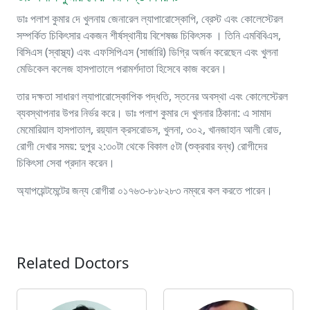
ডাঃ পলাশ কুমার দে খুলনায় জেনারেল ল্যাপারোস্কোপি, ব্রেস্ট এবং কোলেস্টেরল
সম্পর্কিত চিকিৎসার একজন শীর্ষস্থানীয় বিশেষজ্ঞ চিকিৎসক । তিনি এমবিবিএস,
বিসিএস (স্বাস্থ্য) এবং এফসিপিএস (সার্জারি) ডিগ্রি অর্জন করেছেন এবং খুলনা
মেডিকেল কলেজ হাসপাতালে পরামর্শদাতা হিসেবে কাজ করেন।
তার দক্ষতা সাধারণ ল্যাপারোস্কোপিক পদ্ধতি, স্তনের অবস্থা এবং কোলেস্টেরল
ব্যবস্থাপনার উপর নির্ভর করে। ডাঃ পলাশ কুমার দে খুলনার ঠিকানা: এ সামাদ
মেমোরিয়াল হাসপাতাল, রয়্যাল ক্রসরোডস, খুলনা, ৩০২, খানজাহান আলী রোড,
রোগী দেখার সময়: দুপুর ২:৩০টা থেকে বিকাল ৫টা (শুক্রবার বন্ধ) রোগীদের
চিকিৎসা সেবা প্রদান করেন।
অ্যাপয়েন্টমেন্টের জন্য রোগীরা ০১৭৬৩-৮১৮২৮৩ নম্বরে কল করতে পারেন।
Related Doctors