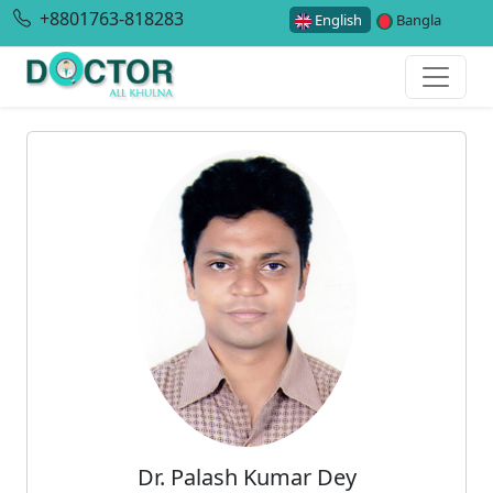
+8801763-818283
English
Bangla
Dr. Palash Kumar Dey