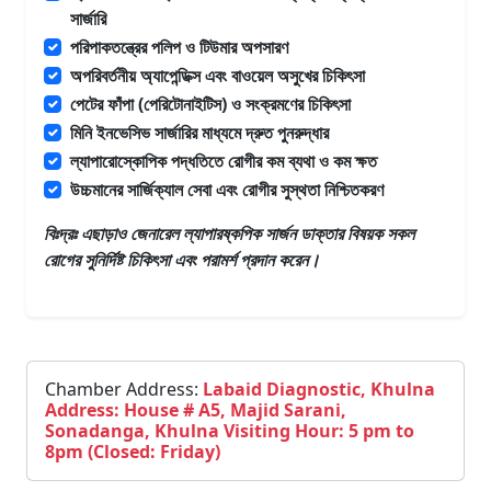
সার্জারি
পরিপাকতন্ত্রের পলিপ ও টিউমার অপসারণ
অপরিবর্তনীয় অ্যাপেন্ডিক্স এবং বাওয়েল অসুখের চিকিৎসা
পেটের ফাঁপা (পেরিটোনাইটিস) ও সংক্রমণের চিকিৎসা
মিনি ইনভেসিভ সার্জারির মাধ্যমে দ্রুত পুনরুদ্ধার
ল্যাপারোস্কোপিক পদ্ধতিতে রোগীর কম ব্যথা ও কম ক্ষত
উচ্চমানের সার্জিক্যাল সেবা এবং রোগীর সুস্থতা নিশ্চিতকরণ
বিঃদ্রঃ এছাড়াও
জেনারেল ল্যাপারষ্কপিক সার্জন ডাক্তার
বিষয়ক সকল
রোগের সুনির্দিষ্ট চিকিৎসা এবং পরামর্শ প্রদান করেন।
Chamber Address:
Labaid Diagnostic, Khulna
Address: House # A5, Majid Sarani,
Sonadanga, Khulna Visiting Hour: 5 pm to
8pm (Closed: Friday)