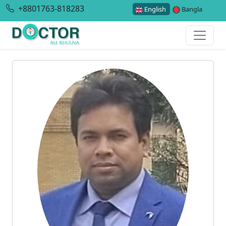
+8801763-818283
English
Bangla