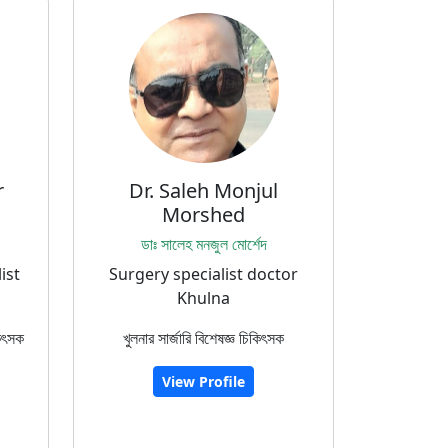
r
Dr. Saleh Monjul
Morshed
ডাঃ সালেহ মনজুল মোর্শেদ
ist
Surgery specialist doctor
Khulna
কিৎসক
খুলনার সার্জারি বিশেষজ্ঞ চিকিৎসক
View Profile