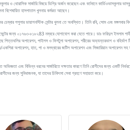
সকুলার ও থোরাসিক সার্জারি বিষয়ে ডিগ্রি অর্জন করেছেন এবং বর্তমানে কার্ডিওভাসকুলার ভাস্কুল
ুলনা বিশেষায়িত হাসপাতাল খুলনায় কর্মরত আছেন।
ের চেম্বার পপুলার ডায়াগনস্টিক সেন্টার খুলনা তে অবস্থিত। তিনি রবি, সোম এবং মঙ্গলবার 
ন্টমেন্টের জন্য ০১৭৬৩-৮১৮২83 নম্বরে যোগাযোগ করা যেতে পারে। ডাঃ ফরিদুল ইসলাম শাহীন
়েছে পিত্তথলির অপারেশন, পাইলস ও ফিস্টুলা অপারেশন, শরীরের অভ্যন্তরভাগ ও বহির্ভাগ ট
একশিরা অপারেশন, হাত, পা ও মলদ্বারের জটিল অপারেশন এবং সিজারিয়ান অপারেশন সহ সকল
।
ৃত অভিজ্ঞতা এবং বিভিন্ন ধরনের সার্জারিতে দক্ষতার কারণে তিনি রোগীদের জন্য একটি নির্ভরযো
 রোগীদের জন্য সুবিধাজনক, যা তাদের চিকিৎসা সেবা গ্রহণে সহায়তা করে।