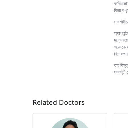
কার্ডিওভা
বিভাগে খ
ডাঃ শাহীন
অ্যাপয়ে
মধ্যে রয
অণ্ডকোষ/
বিশেষজ্ঞ
তার বিস্ত
সময়সূচী
Related Doctors