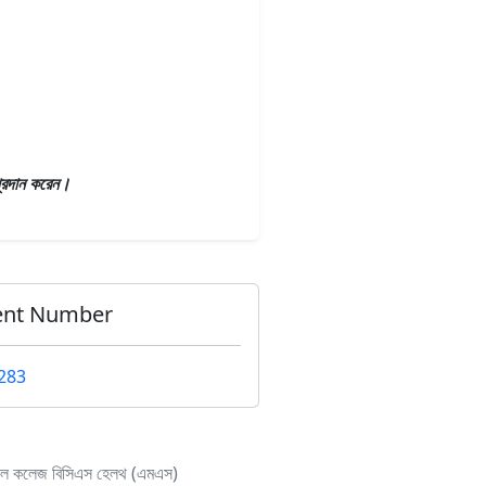
 প্রদান করেন।
ent Number
283
ডিকেল কলেজ বিসিএস হেলথ (এমএস)