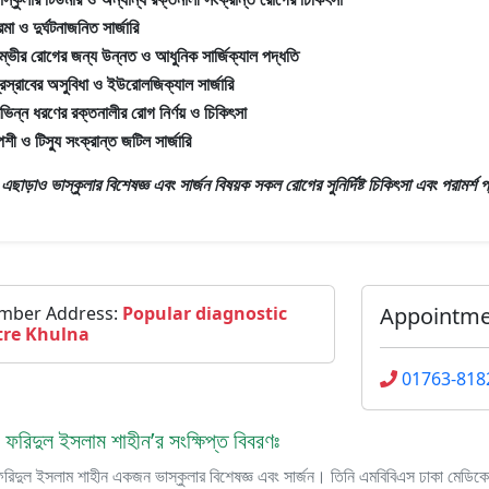
্রমা ও দুর্ঘটনাজনিত সার্জারি
ম্ভীর রোগের জন্য উন্নত ও আধুনিক সার্জিক্যাল পদ্ধতি
্রস্রাবের অসুবিধা ও ইউরোলজিক্যাল সার্জারি
িভিন্ন ধরণের রক্তনালীর রোগ নির্ণয় ও চিকিৎসা
েশী ও টিস্যু সংক্রান্ত জটিল সার্জারি
রঃ এছাড়াও
ভাস্কুলার বিশেষজ্ঞ এবং সার্জন
বিষয়ক সকল রোগের সুনির্দিষ্ট চিকিৎসা এবং পরামর্শ
mber Address:
Popular diagnostic
Appointm
tre Khulna
01763-818
 ফরিদুল ইসলাম শাহীন’র সংক্ষিপ্ত বিবরণঃ
ফরিদুল ইসলাম শাহীন একজন ভাস্কুলার বিশেষজ্ঞ এবং সার্জন। তিনি এমবিবিএস ঢাকা মে