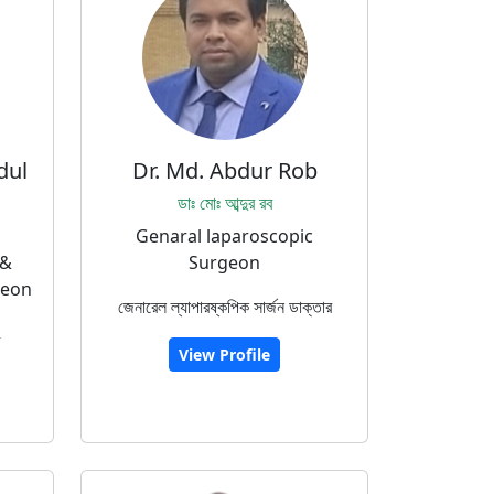
dul
Dr. Md. Abdur Rob
ডাঃ মোঃ আব্দুর রব
Genaral laparoscopic
 &
Surgeon
geon
জেনারেল ল্যাপারষ্কপিক সার্জন ডাক্তার
ং
View Profile