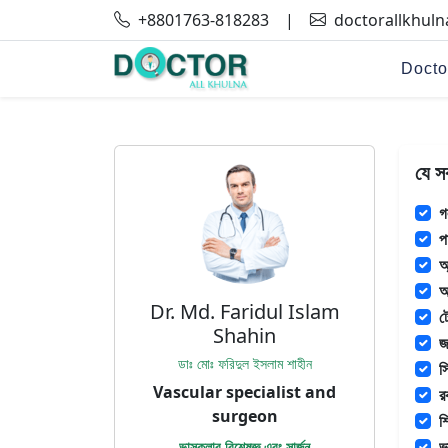
+8801763-818283
|
doctorallkhul
Docto
যে স
গ
প
অ
অ
Dr. Md. Faridul Islam
ট
Shahin
জ
ডাঃ মোঃ ফরিদুল ইসলাম শাহীন
স
Vascular specialist and
র
surgeon
শ
ভ
ভাস্কুলার বিশেষজ্ঞ এবং সার্জন