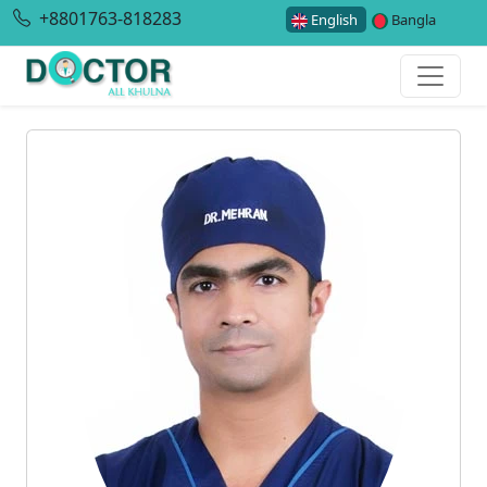
+8801763-818283
English
Bangla