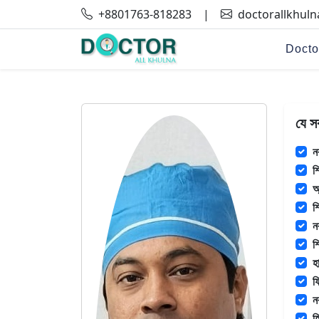
+8801763-818283
|
doctorallkhul
Docto
যে স
ন
শ
অ
শ
ন
শ
হ
ফ
ন
হ