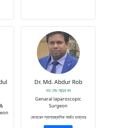
dul
Dr. Md. Abdur Rob
ডাঃ মোঃ আব্দুর রব
Genaral laparoscopic
 &
Surgeon
geon
জেনারেল ল্যাপারষ্কপিক সার্জন ডাক্তার
ং