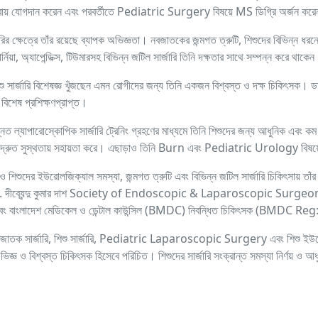
যসেবায় যোগদান করেন এবং পরবর্তীতে Pediatric Surgery বিষয়ে MS ডিগ্রি অর্জন কর
্জারির ক্ষেত্রে তাঁর রয়েছে ব্যাপক অভিজ্ঞতা। নবজাতকের জন্মগত ত্রুটি, শিশুদের বিভি
ার্নিয়া, অ্যাপেন্ডিক্স, টিউমারসহ বিভিন্ন জটিল সার্জারি তিনি দক্ষতার সাথে সম্পন্ন করে থাকে
শু সার্জারি বিশেষজ্ঞ খুঁজছেন এমন রোগীদের জন্য তিনি একজন বিশ্বস্ত ও দক্ষ চিকিৎসক। ডা. 
ে বিশেষ প্রশিক্ষণপ্রাপ্ত।
নত ল্যাপারোস্কোপিক সার্জারি ট্রেনিং গ্রহণের মাধ্যমে তিনি শিশুদের জন্য আধুনিক এবং কম 
 দ্রুত সুস্থতায় সহায়তা করে। এছাড়াও তিনি Burn এবং Pediatric Urology বিষয়ে ব
শিশুদের ইউরোলজিক্যাল সমস্যা, জন্মগত ত্রুটি এবং বিভিন্ন জটিল সার্জারি চিকিৎসায় তাঁর দ
া. দীব্যেন্দু কুমার দাশ Society of Endoscopic & Laparoscopic Sur
 এবং বাংলাদেশ মেডিকেল ও ডেন্টাল কাউন্সিল (BMDC) নিবন্ধিত চিকিৎসক (BMDC R
বজাতক সার্জারি, শিশু সার্জারি, Pediatric Laparoscopic Surgery এবং শিশু ইউরোলজি
্ঞ ও বিশ্বস্ত চিকিৎসক হিসেবে পরিচিত। শিশুদের সার্জারি সংক্রান্ত সমস্যা নির্ণয় ও আধ
।