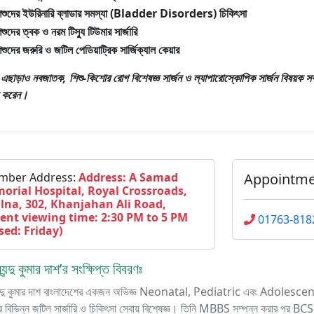
িশুদের ইউরিনারি ব্লাডার সমস্যা (Bladder Disorders) চিকিৎসা
িশুদের ত্বক ও নরম টিস্যু টিউমার সার্জারি
িশুদের জরুরি ও জটিল পেডিয়াট্রিক সার্জিক্যাল কেয়ার
রঃ এছাড়াও
নবজাতক, শিশু-কিশোর রোগ বিশেষজ্ঞ সার্জন ও ল্যাপারোস্কোপিক সার্জন
বিষয়ক সকল 
ন করেন।
mber Address:
Address: A Samad
Appointm
orial Hospital, Royal Crossroads,
lna, 302, Khanjahan Ali Road,
ient viewing time: 2:30 PM to 5 PM
01763-818
sed: Friday)
যেন্দু কুমার দাশ’র সংক্ষিপ্ত বিবরণঃ
্যেন্দু কুমার দাশ বাংলাদেশের একজন অভিজ্ঞ Neonatal, Pediatric এবং Adolesce
 বিভিন্ন জটিল সার্জারি ও চিকিৎসা সেবায় বিশেষজ্ঞ। তিনি MBBS সম্পন্ন করার পর BCS