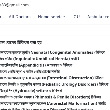
na83@gmail.com
r
All Doctors
Home service
ICU
Ambulance
কল রোগের চিকিৎসা করা হয়
বজাতকের জন্মগত ত্রুটি (Neonatal Congenital Anomalies) চিকিৎসা
িশুর হার্নিয়া (Inguinal ও Umbilical Hernia) সার্জারি
্যাপেন্ডিসাইটিস (Appendicitis) অপারেশন ও চিকিৎসা
িশুদের পেটের ব্যথা ও জটিল পেটের রোগের সার্জারি
বজাতকের অন্ত্রের ব্লক বা অন্ত্রের বাধা (Intestinal Obstruction) চিকিৎসা
িশুদের কিডনি ও মূত্রনালীর সমস্যা (Pediatric Urology Disorders) চিকিৎসা
াইড্রোসিল (Hydrocele) অপারেশন ও চিকিৎসা
িমোসিস ও পেনাইল সমস্যা (Phimosis & Penile Disorders) চিকিৎসা
বজাতকের অ্যানোরেক্টাল ম্যালফরমেশন (Anorectal Malformation) সার্জারি
িরশস্প্রাং ডিজিজ (Hirschsprung Disease) চিকিৎসা ও অপারেশন