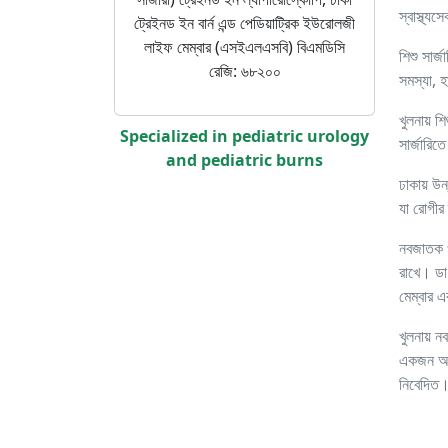
স্বাস্থ্
ট্রেইনড ইন বার্ন এন্ড পেডিয়াট্রিক ইউরোলজী
লাইফ মেম্বার (এসইএলএসবি) বিএমডিসি
শিশু সার
রেজি: ৬৮২০০
সমস্যা, হ
খুলনায় শি
Specialized in pediatric urology
সার্জারিত
and pediatric burns
ঢাকায় উন্
যা রোগীর
নবজাতক ও 
রাখে। ড
মেম্বার
খুলনায় ন
একজন অভিজ
নিবেদিত