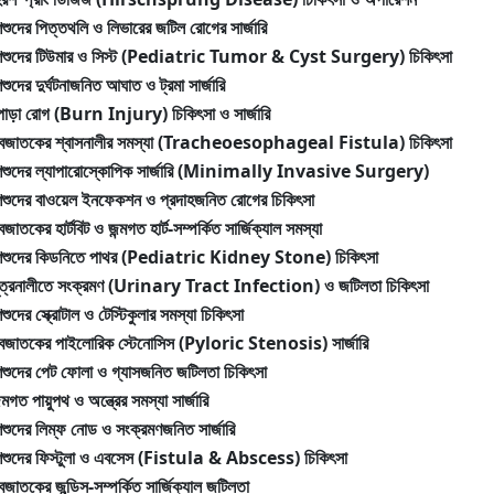
িশুদের পিত্তথলি ও লিভারের জটিল রোগের সার্জারি
িশুদের টিউমার ও সিস্ট (Pediatric Tumor & Cyst Surgery) চিকিৎসা
িশুদের দুর্ঘটনাজনিত আঘাত ও ট্রমা সার্জারি
োড়া রোগ (Burn Injury) চিকিৎসা ও সার্জারি
বজাতকের শ্বাসনালীর সমস্যা (Tracheoesophageal Fistula) চিকিৎসা
িশুদের ল্যাপারোস্কোপিক সার্জারি (Minimally Invasive Surgery)
িশুদের বাওয়েল ইনফেকশন ও প্রদাহজনিত রোগের চিকিৎসা
বজাতকের হার্টবিট ও জন্মগত হার্ট-সম্পর্কিত সার্জিক্যাল সমস্যা
িশুদের কিডনিতে পাথর (Pediatric Kidney Stone) চিকিৎসা
ূত্রনালীতে সংক্রমণ (Urinary Tract Infection) ও জটিলতা চিকিৎসা
িশুদের স্ক্রোটাল ও টেস্টিকুলার সমস্যা চিকিৎসা
বজাতকের পাইলোরিক স্টেনোসিস (Pyloric Stenosis) সার্জারি
িশুদের পেট ফোলা ও গ্যাসজনিত জটিলতা চিকিৎসা
ন্মগত পায়ুপথ ও অন্ত্রের সমস্যা সার্জারি
িশুদের লিম্ফ নোড ও সংক্রমণজনিত সার্জারি
িশুদের ফিস্টুলা ও এবসেস (Fistula & Abscess) চিকিৎসা
বজাতকের জন্ডিস-সম্পর্কিত সার্জিক্যাল জটিলতা