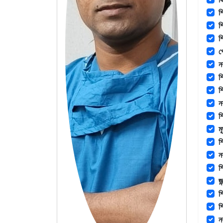
শ
শ
শ
প
ন
শ
শ
ন
শ
ম
শ
ন
শ
জ
শ
শ
ন