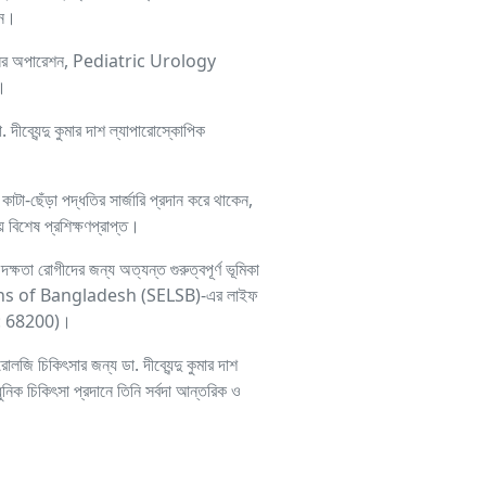
েন।
ন্ন ধরনের অপারেশন, Pediatric Urology
ন।
দীব্যেন্দু কুমার দাশ ল্যাপারোস্কোপিক
কাটা-ছেঁড়া পদ্ধতির সার্জারি প্রদান করে থাকেন,
িশেষ প্রশিক্ষণপ্রাপ্ত।
ক্ষতা রোগীদের জন্য অত্যন্ত গুরুত্বপূর্ণ ভূমিকা
geons of Bangladesh (SELSB)-এর লাইফ
eg: 68200)।
 চিকিৎসার জন্য ডা. দীব্যেন্দু কুমার দাশ
ুনিক চিকিৎসা প্রদানে তিনি সর্বদা আন্তরিক ও