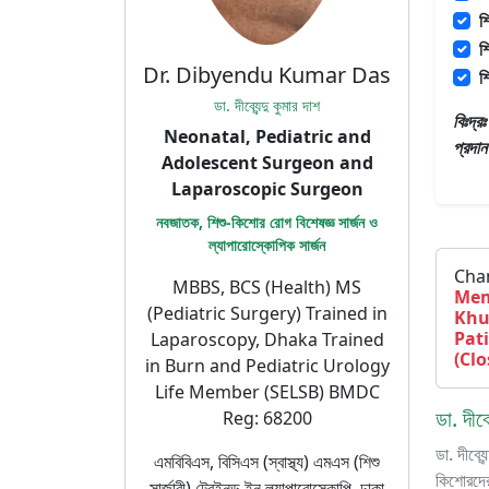
শ
শ
Dr. Dibyendu Kumar Das
শ
ডা. দীব্যেন্দু কুমার দাশ
বিঃদ্
Neonatal, Pediatric and
প্রদা
Adolescent Surgeon and
Laparoscopic Surgeon
নবজাতক, শিশু-কিশোর রোগ বিশেষজ্ঞ সার্জন ও
ল্যাপারোস্কোপিক সার্জন
Cha
MBBS, BCS (Health) MS
Mem
(Pediatric Surgery) Trained in
Khu
Pat
Laparoscopy, Dhaka Trained
(Clo
in Burn and Pediatric Urology
Life Member (SELSB) BMDC
ডা. দীব্
Reg: 68200
ডা. দীব
এমবিবিএস, বিসিএস (স্বাস্থ্য) এমএস (শিশু
কিশোরদের
সার্জারী) ট্রেইনড ইন ল্যাপারোস্কোপি, ঢাকা